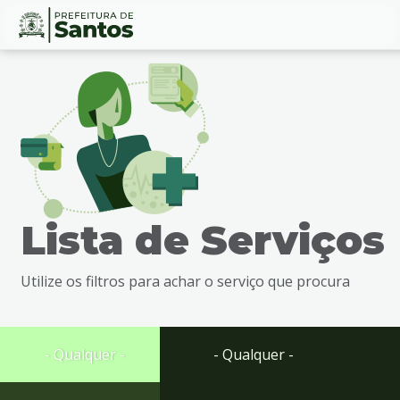
Ir
Conteúdo
para
o
conteúdo
1
Ir
para
o
menu
Lista de Serviços
2
Ir
para
Utilize os filtros para achar o serviço que procura
busca
3
Ir
para
- Qualquer -
- Qualquer -
o
rodapé