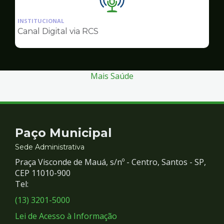
Ilustração
da
INSTITUCIONAL
pagina
Canal Digital via RCS
de
Comunicação
Mais Saúde
Contato
Paço Municipal
e
Sede Administrativa
Praça Visconde de Mauá, s/nº - Centro, Santos - SP,
Redes
CEP 11010-900
Tel:
Sociais
(13) 3201-5000
Lei de Acesso à Informação