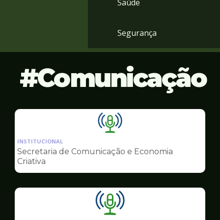
Saúde
Segurança
Comunicação
Ilustração
da
INSTITUCIONAL
pagina
Secretaria de Comunicação e Economia
de
Criativa
Comunicação