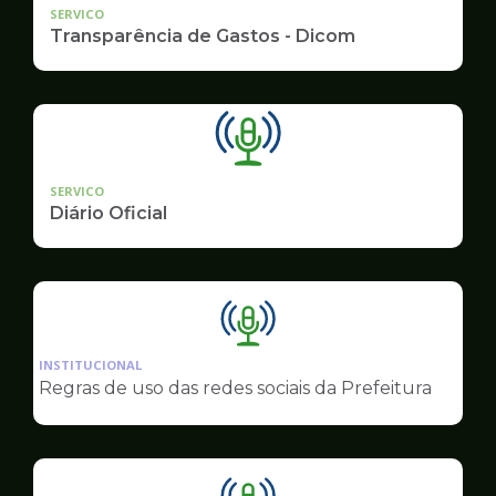
SERVICO
Transparência de Gastos - Dicom
SERVICO
Diário Oficial
Ilustração
da
INSTITUCIONAL
pagina
Regras de uso das redes sociais da Prefeitura
de
Comunicação