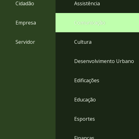
4
Cidadão
Assistência
Acessibilidade
5
Empresa
Comunicação
Servidor
Cultura
Desenvolvimento Urbano
Edificações
Educação
Esportes
Finanças