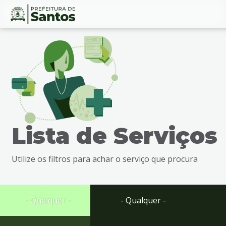
Ir
Conteúdo
para
o
conteúdo
1
Ir
para
o
menu
Lista de Serviços
2
Ir
para
Utilize os filtros para achar o serviço que procura
busca
3
Ir
para
- Qualquer -
- Qualquer -
o
rodapé