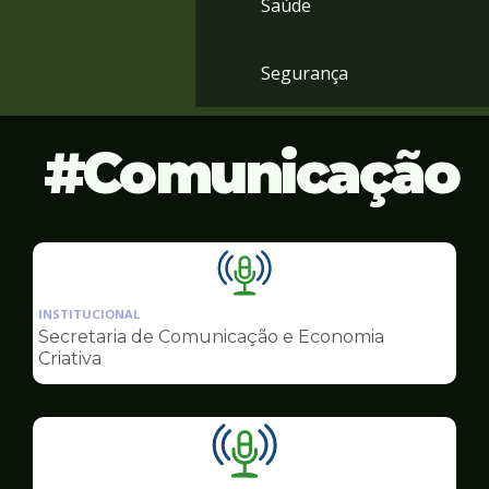
Saúde
Segurança
Comunicação
Ilustração
da
INSTITUCIONAL
pagina
Secretaria de Comunicação e Economia
de
Criativa
Comunicação