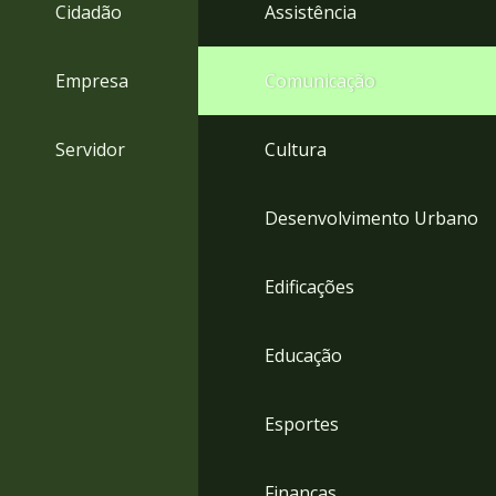
4
Cidadão
Assistência
Acessibilidade
5
Empresa
Comunicação
Servidor
Cultura
Desenvolvimento Urbano
Edificações
Educação
Esportes
Finanças