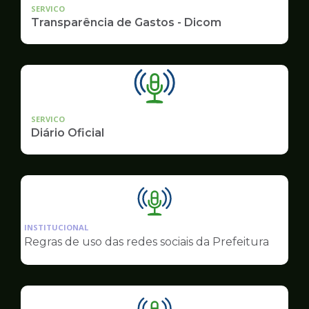
SERVICO
Transparência de Gastos - Dicom
SERVICO
Diário Oficial
Ilustração
da
INSTITUCIONAL
pagina
Regras de uso das redes sociais da Prefeitura
de
Comunicação