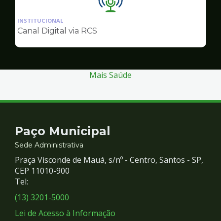
Ilustração
da
INSTITUCIONAL
pagina
Canal Digital via RCS
de
Comunicação
Mais Saúde
Contato
Paço Municipal
e
Sede Administrativa
Praça Visconde de Mauá, s/nº - Centro, Santos - SP,
Redes
CEP 11010-900
Tel:
Sociais
(13) 3201-5000
Lei de Acesso à Informação