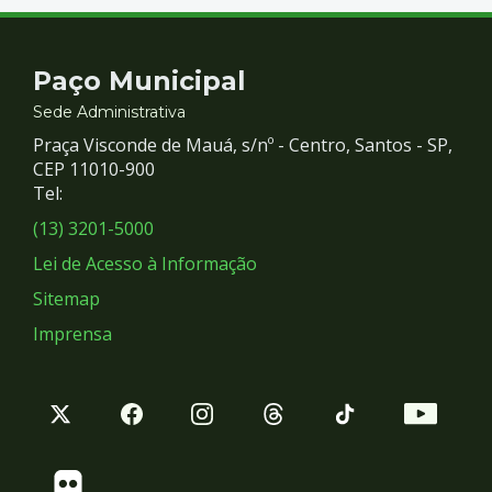
Contato
Paço Municipal
e
Sede Administrativa
Praça Visconde de Mauá, s/nº - Centro, Santos - SP,
Redes
CEP 11010-900
Tel:
Sociais
(13) 3201-5000
Lei de Acesso à Informação
Sitemap
Imprensa