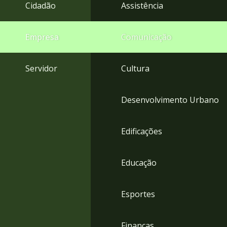
4
Cidadão
Assistência
Acessibilidade
5
Empresa
Comunicação
Servidor
Cultura
Desenvolvimento Urbano
Edificações
Educação
Esportes
Finanças