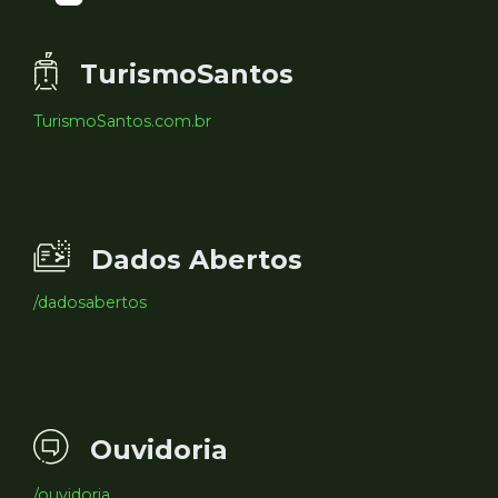
TurismoSantos
TurismoSantos.com.br
Dados Abertos
/dadosabertos
Ouvidoria
/ouvidoria