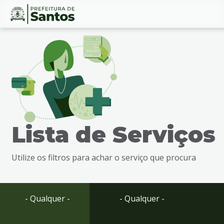
Ir
Conteúdo
para
o
conteúdo
1
Ir
para
o
menu
Lista de Serviços
2
Ir
para
Utilize os filtros para achar o serviço que procura
busca
3
Ir
para
- Qualquer -
- Qualquer -
o
rodapé