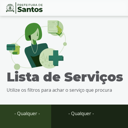
Ir
Conteúdo
para
o
conteúdo
1
Ir
para
o
menu
Lista de Serviços
2
Ir
para
Utilize os filtros para achar o serviço que procura
busca
3
Ir
para
- Qualquer -
- Qualquer -
o
rodapé