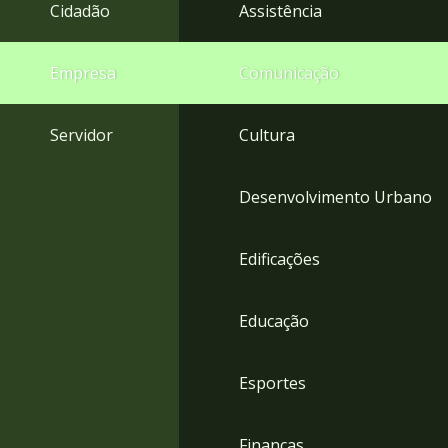
4
Cidadão
Assistência
Acessibilidade
5
Empresa
Comunicação
Servidor
Cultura
Desenvolvimento Urbano
Edificações
Educação
Esportes
Finanças