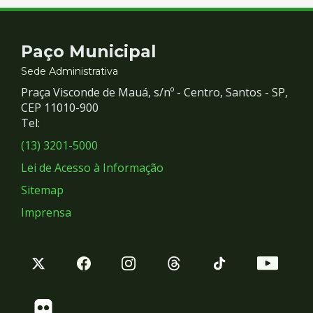
Contato
Paço Municipal
e
Sede Administrativa
Praça Visconde de Mauá, s/nº - Centro, Santos - SP,
Redes
CEP 11010-900
Tel:
Sociais
(13) 3201-5000
Lei de Acesso à Informação
Sitemap
Imprensa