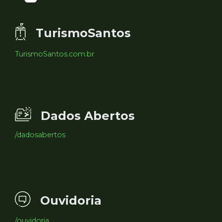
TurismoSantos
TurismoSantos.com.br
Dados Abertos
/dadosabertos
Ouvidoria
/ouvidoria