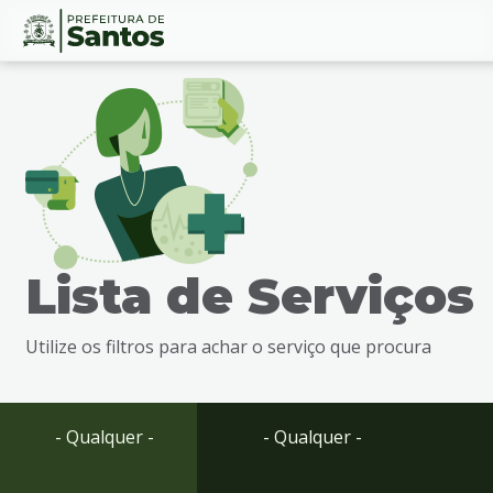
Ir
Conteúdo
para
o
conteúdo
1
Ir
para
o
menu
Lista de Serviços
2
Ir
para
Utilize os filtros para achar o serviço que procura
busca
3
Ir
para
- Qualquer -
- Qualquer -
o
rodapé