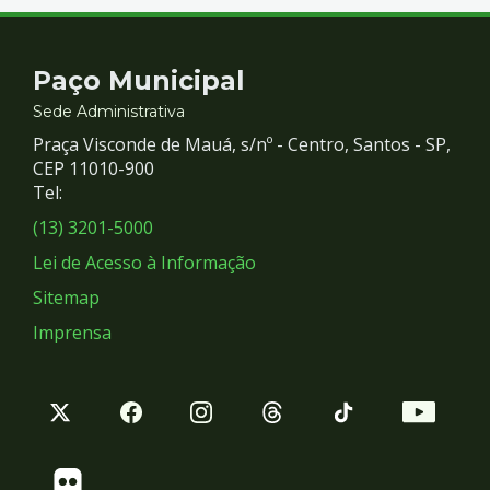
Contato
Paço Municipal
e
Sede Administrativa
Praça Visconde de Mauá, s/nº - Centro, Santos - SP,
Redes
CEP 11010-900
Tel:
Sociais
(13) 3201-5000
Lei de Acesso à Informação
Sitemap
Imprensa