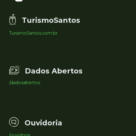
TurismoSantos
TurismoSantos.com.br
Dados Abertos
/dadosabertos
Ouvidoria
/ouvidoria