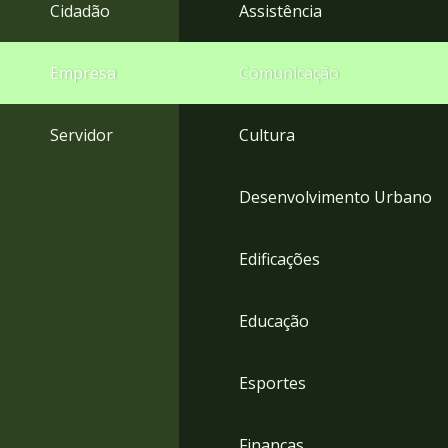
4
Cidadão
Assistência
Acessibilidade
5
Empresa
Comunicação
Servidor
Cultura
Desenvolvimento Urbano
Edificações
Educação
Esportes
Finanças