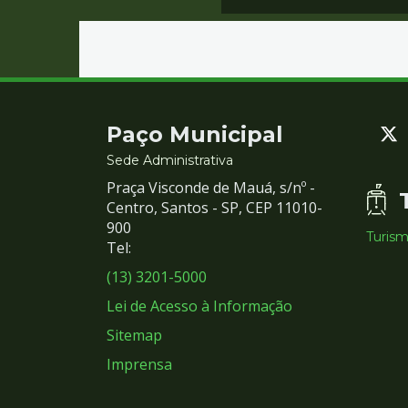
Contato
Paço Municipal
e
Sede Administrativa
Praça Visconde de Mauá, s/nº -
Redes
Centro, Santos - SP, CEP 11010-
900
Turis
Sociais
Tel:
(13) 3201-5000
Lei de Acesso à Informação
Sitemap
Imprensa