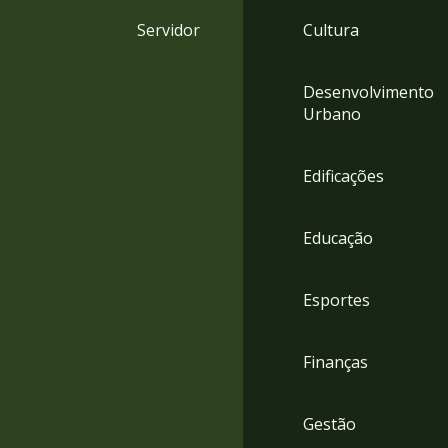
4
Servidor
Cultura
Acessibilidade
5
Desenvolvimento
Urbano
Edificações
Educação
Esportes
Finanças
Gestão