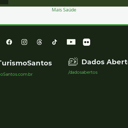
Mais Saúde
Dados Abert
TurismoSantos
/dadosabertos
moSantos.com.br