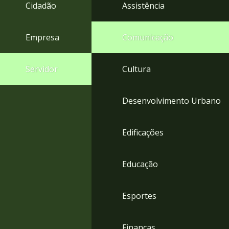
4
Cidadão
Assistência
Acessibilidade
5
Empresa
Comunicação
Servidor
Cultura
Desenvolvimento Urbano
Edificações
Educação
Esportes
Finanças