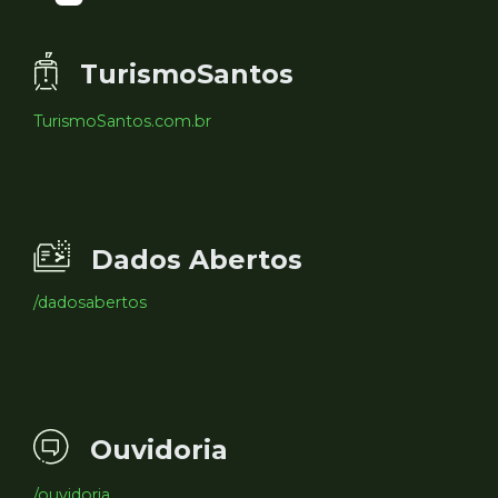
TurismoSantos
TurismoSantos.com.br
Dados Abertos
/dadosabertos
Ouvidoria
/ouvidoria