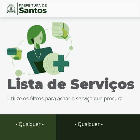
Ir
Conteúdo
para
o
conteúdo
1
Ir
para
o
menu
Lista de Serviços
2
Ir
para
Utilize os filtros para achar o serviço que procura
busca
3
Ir
para
- Qualquer -
- Qualquer -
o
rodapé