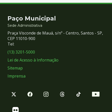
Contato
Paço Municipal
e
Sede Administrativa
Praça Visconde de Mauá, s/nº - Centro, Santos - SP,
Redes
CEP 11010-900
Tel:
Sociais
(13) 3201-5000
Lei de Acesso à Informação
Sitemap
Imprensa