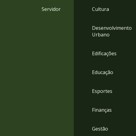
4
Servidor
Cultura
Acessibilidade
5
Desenvolvimento
Urbano
Edificações
Educação
Esportes
Finanças
Gestão