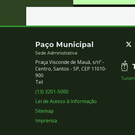
Contato
Paço Municipal
e
Sede Administrativa
Praça Visconde de Mauá, s/nº -
Redes
Centro, Santos - SP, CEP 11010-
900
Turis
Sociais
Tel:
(13) 3201-5000
Lei de Acesso à Informação
Sitemap
Imprensa