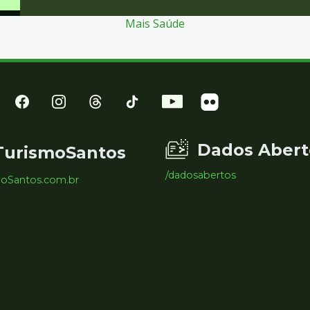
Mais Saúde
Dados Abert
TurismoSantos
/dadosabertos
moSantos.com.br