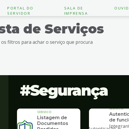
PORTAL DO
SALA DE
OUVID
SERVIDOR
IMPRENSA
ista de Serviços
e os filtros para achar o serviço que procura
Segurança
SERVICO
SERVICO
Autenti
Listagem de
de funci
"
Documentos
Integran
alt="Autenticação