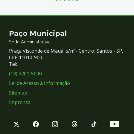
Contato
Paço Municipal
e
Sede Administrativa
Praça Visconde de Mauá, s/nº - Centro, Santos - SP,
Redes
CEP 11010-900
Tel:
Sociais
(13) 3201-5000
Lei de Acesso à Informação
Sitemap
Imprensa