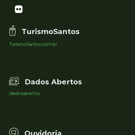
TurismoSantos
TurismoSantos.com.br
Dados Abertos
/dadosabertos
Ouvidoria