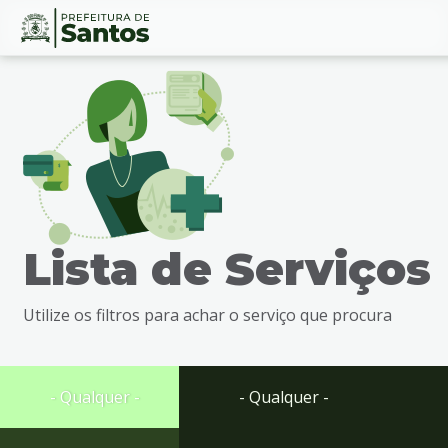
Ir
Conteúdo
para
o
conteúdo
1
Ir
para
o
menu
Lista de Serviços
2
Ir
para
Utilize os filtros para achar o serviço que procura
busca
3
Ir
para
- Qualquer -
- Qualquer -
o
rodapé