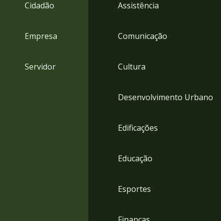
4
Cidadão
Assistência
Acessibilidade
5
Empresa
Comunicação
Servidor
Cultura
Desenvolvimento Urbano
Edificações
Educação
Esportes
Finanças