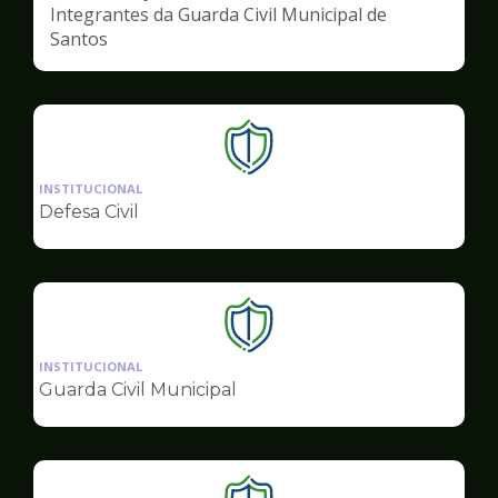
Integrantes da Guarda Civil Municipal de
Santos
Ilustração
da
INSTITUCIONAL
pagina
Defesa Civil
de
Segurança
Ilustração
da
INSTITUCIONAL
pagina
Guarda Civil Municipal
de
Segurança