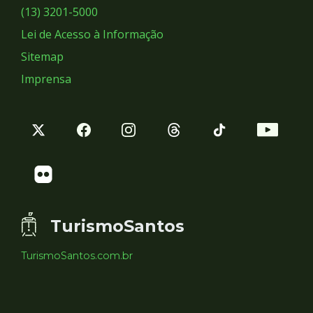
Sociais
(13) 3201-5000
Lei de Acesso à Informação
Sitemap
Imprensa
TurismoSantos
TurismoSantos.com.br