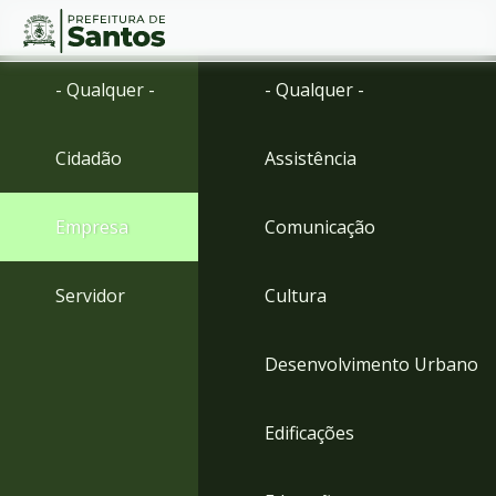
Ir
Conteúdo
- Qualquer -
- Qualquer -
para
o
conteúdo
Cidadão
Assistência
1
Ir
para
Empresa
Comunicação
o
menu
2
Servidor
Cultura
Ir
para
busca
Desenvolvimento Urbano
3
Ir
para
Edificações
o
rodapé