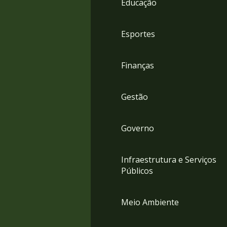
Educação
4
Acessibilidade
5
Esportes
Finanças
Gestão
Governo
Infraestrutura e Serviços
Públicos
Meio Ambiente