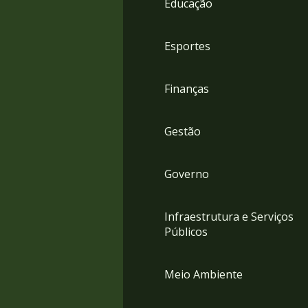
Educação
4
Acessibilidade
5
Esportes
Finanças
Gestão
Governo
Infraestrutura e Serviços
Públicos
Meio Ambiente