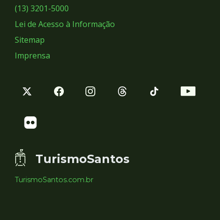
Sociais
(13) 3201-5000
Lei de Acesso à Informação
Sitemap
Imprensa
TurismoSantos
TurismoSantos.com.br