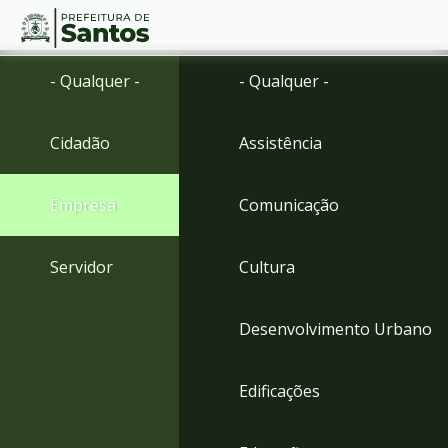
Ir
Conteúdo
- Qualquer -
- Qualquer -
para
o
conteúdo
Cidadão
Assistência
1
Ir
para
Empresa
Comunicação
o
menu
2
Servidor
Cultura
Ir
para
busca
Desenvolvimento Urbano
3
Ir
para
Edificações
o
rodapé