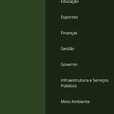
Educação
4
Acessibilidade
5
Esportes
Finanças
Gestão
Governo
Infraestrutura e Serviços
Públicos
Meio Ambiente