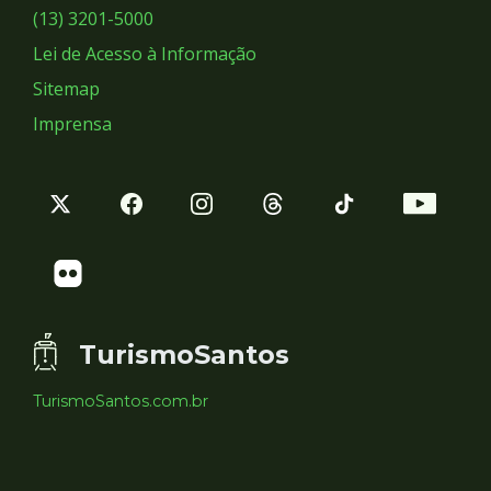
Sociais
(13) 3201-5000
Lei de Acesso à Informação
Sitemap
Imprensa
TurismoSantos
TurismoSantos.com.br