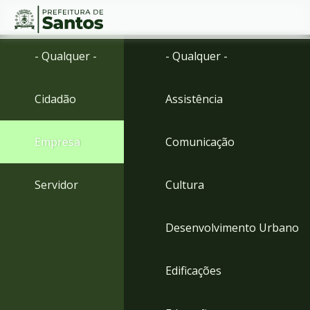
Ir
Conteúdo
- Qualquer -
- Qualquer -
para
o
conteúdo
Cidadão
Assistência
1
Ir
para
Empresa
Comunicação
o
menu
2
Servidor
Cultura
Ir
para
busca
Desenvolvimento Urbano
3
Ir
para
Edificações
o
rodapé