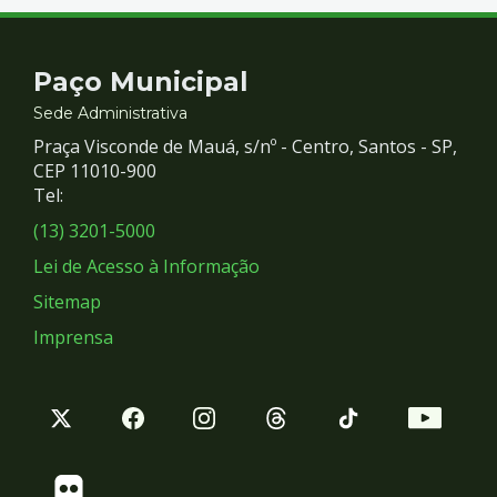
Contato
Paço Municipal
e
Sede Administrativa
Praça Visconde de Mauá, s/nº - Centro, Santos - SP,
Redes
CEP 11010-900
Tel:
Sociais
(13) 3201-5000
Lei de Acesso à Informação
Sitemap
Imprensa