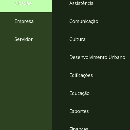
4
Cidadão
Assistência
Acessibilidade
5
Empresa
Comunicação
Servidor
Cultura
Desenvolvimento Urbano
Edificações
Educação
Esportes
Finanças