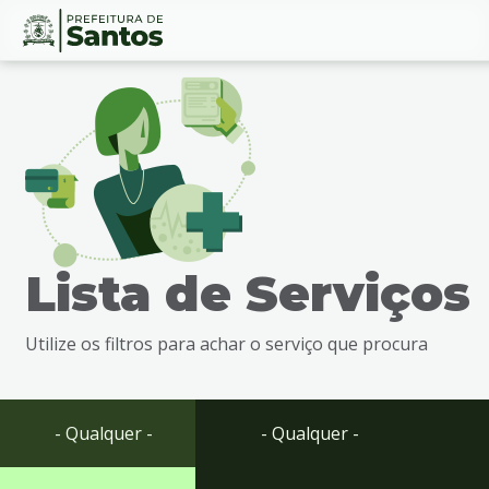
Ir
Conteúdo
para
o
conteúdo
1
Ir
para
o
menu
Lista de Serviços
2
Ir
para
Utilize os filtros para achar o serviço que procura
busca
3
Ir
para
- Qualquer -
- Qualquer -
o
rodapé