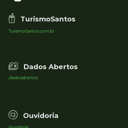
TurismoSantos
TurismoSantos.com.br
Dados Abertos
/dadosabertos
Ouvidoria
/ouvidoria