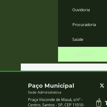
Ouvidoria
Procuradoria
Saúde
Segurança
Contato
Paço Municipal
e
Sede Administrativa
Praça Visconde de Mauá, s/nº -
Redes
Centro, Santos - SP, CEP 11010-