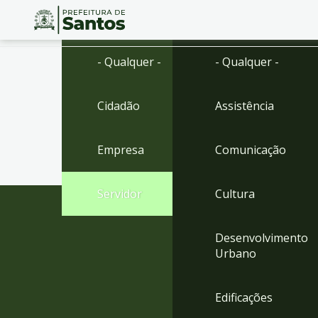
Ir
Conteúdo
- Qualquer -
- Qualquer -
para
o
conteúdo
Cidadão
Assistência
1
Ir
para
Empresa
Comunicação
o
menu
2
Servidor
Cultura
Ir
para
busca
Desenvolvimento
3
Urbano
Ir
para
o
Edificações
rodapé