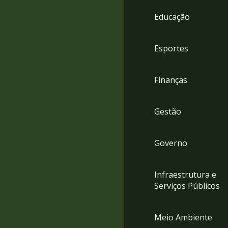
4
Educação
Acessibilidade
5
Esportes
Finanças
Gestão
Governo
Infraestrutura e
Serviços Públicos
Meio Ambiente