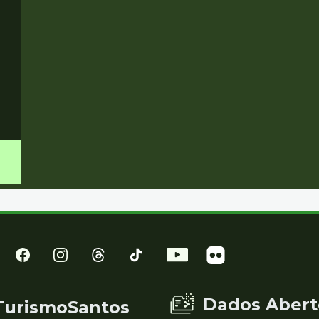
Dados Abert
TurismoSantos