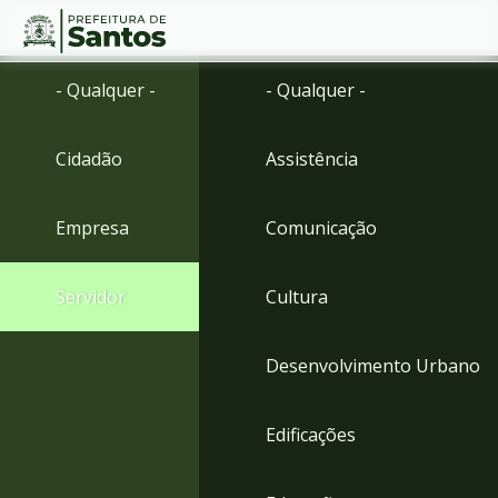
Ir
Conteúdo
- Qualquer -
- Qualquer -
para
o
conteúdo
Cidadão
Assistência
1
Ir
para
Empresa
Comunicação
o
menu
2
Servidor
Cultura
Ir
para
busca
Desenvolvimento Urbano
3
Ir
para
Edificações
o
rodapé