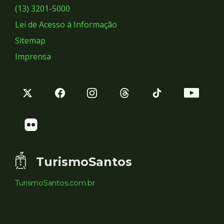
Sociais
(13) 3201-5000
Lei de Acesso à Informação
Sitemap
Imprensa
TurismoSantos
TurismoSantos.com.br