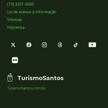
Sociais
(13) 3201-5000
Lei de Acesso à Informação
Sitemap
Imprensa
TurismoSantos
TurismoSantos.com.br