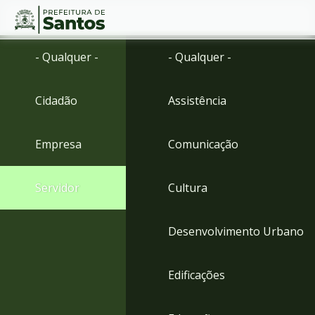
Ir
Conteúdo
- Qualquer -
- Qualquer -
para
o
conteúdo
Cidadão
Assistência
1
Ir
para
Empresa
Comunicação
o
menu
2
Servidor
Cultura
Ir
para
busca
Desenvolvimento Urbano
3
Ir
para
Edificações
o
rodapé