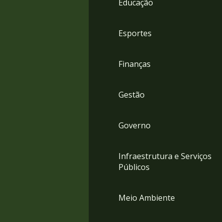
Educação
4
Acessibilidade
5
Esportes
Finanças
Gestão
Governo
Infraestrutura e Serviços
Públicos
Meio Ambiente