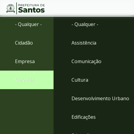
Ir
Conteúdo
- Qualquer -
- Qualquer -
para
o
conteúdo
Cidadão
Assistência
1
Ir
para
Empresa
Comunicação
o
menu
2
Servidor
Cultura
Ir
para
busca
Desenvolvimento Urbano
3
Ir
para
Edificações
o
rodapé