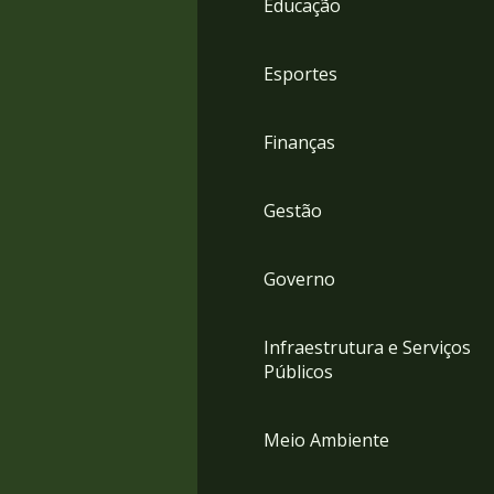
Educação
4
Acessibilidade
5
Esportes
Finanças
Gestão
Governo
Infraestrutura e Serviços
Públicos
Meio Ambiente