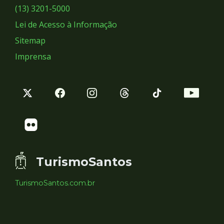
Sociais
(13) 3201-5000
Lei de Acesso à Informação
Sitemap
Imprensa
TurismoSantos
TurismoSantos.com.br