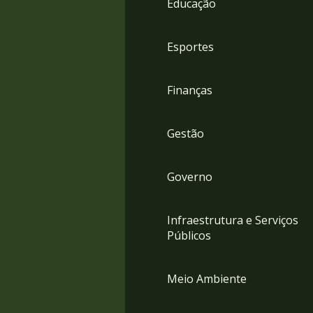
Educação
4
Acessibilidade
5
Esportes
Finanças
Gestão
Governo
Infraestrutura e Serviços
Públicos
Meio Ambiente