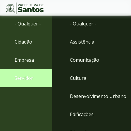
Ir
Conteúdo
- Qualquer -
- Qualquer -
para
o
conteúdo
Cidadão
Assistência
1
Ir
para
Empresa
Comunicação
o
menu
2
Servidor
Cultura
Ir
para
busca
Desenvolvimento Urbano
3
Ir
para
Edificações
o
rodapé