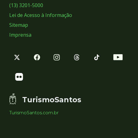
Sociais
(13) 3201-5000
Lei de Acesso à Informação
Sitemap
Imprensa
TurismoSantos
TurismoSantos.com.br