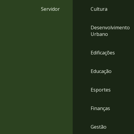
4
Servidor
Cultura
Acessibilidade
5
Desenvolvimento
Urbano
Edificações
Educação
Esportes
Finanças
Gestão