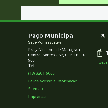
Contato
Paço Municipal
e
Sede Administrativa
Praça Visconde de Mauá, s/nº -
Redes
Centro, Santos - SP, CEP 11010-
900
Turis
Sociais
Tel:
(13) 3201-5000
Lei de Acesso à Informação
Sitemap
Imprensa