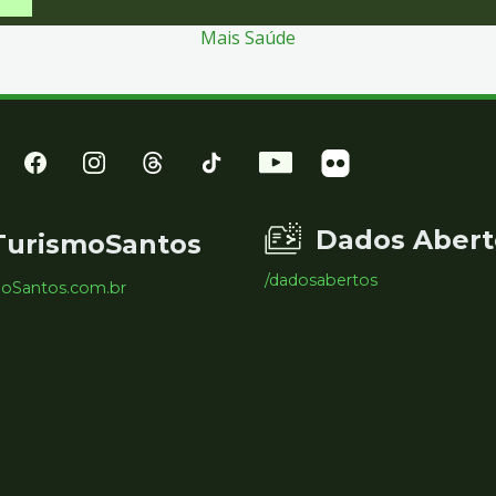
Mais Saúde
Dados Abert
TurismoSantos
/dadosabertos
moSantos.com.br