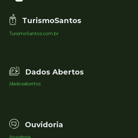
TurismoSantos
TurismoSantos.com.br
Dados Abertos
/dadosabertos
Ouvidoria
/ouvidoria