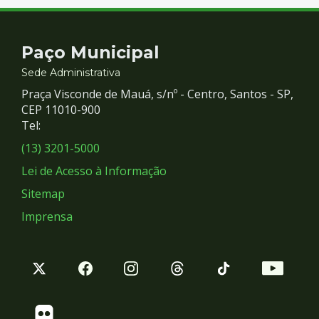
Contato
Paço Municipal
e
Sede Administrativa
Praça Visconde de Mauá, s/nº - Centro, Santos - SP,
Redes
CEP 11010-900
Tel:
Sociais
(13) 3201-5000
Lei de Acesso à Informação
Sitemap
Imprensa