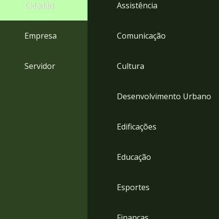
4
Cidadão
Assistência
Acessibilidade
5
Empresa
Comunicação
Servidor
Cultura
Desenvolvimento Urbano
Edificações
Educação
Esportes
Finanças