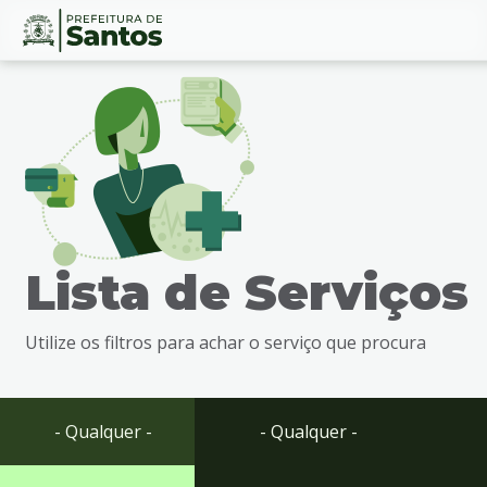
Ir
Conteúdo
para
o
conteúdo
1
Ir
para
o
menu
Lista de Serviços
2
Ir
para
Utilize os filtros para achar o serviço que procura
busca
3
Ir
para
- Qualquer -
- Qualquer -
o
rodapé