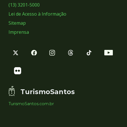
Sociais
(13) 3201-5000
Lei de Acesso à Informação
Sitemap
Imprensa
TurismoSantos
TurismoSantos.com.br