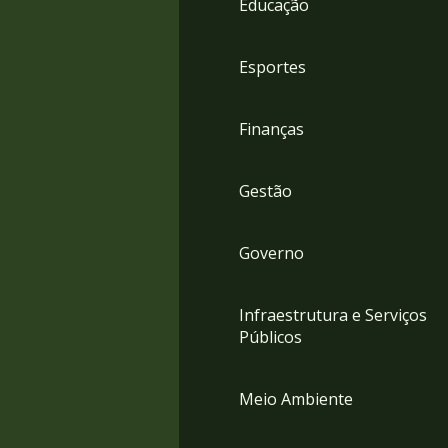
Educação
4
Acessibilidade
5
Esportes
Finanças
Gestão
Governo
Infraestrutura e Serviços
Públicos
Meio Ambiente