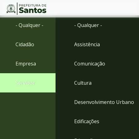
Ir
Conteúdo
- Qualquer -
- Qualquer -
para
o
conteúdo
Cidadão
Assistência
1
Ir
para
Empresa
Comunicação
o
menu
2
Servidor
Cultura
Ir
para
busca
Desenvolvimento Urbano
3
Ir
para
Edificações
o
rodapé