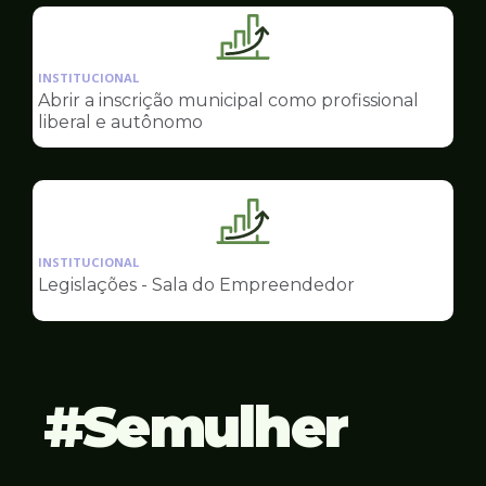
Empreendedor
Ilustração
da
INSTITUCIONAL
pagina
Abrir a inscrição municipal como profissional
de
liberal e autônomo
Sala
do
Empreendedor
Ilustração
da
INSTITUCIONAL
pagina
Legislações - Sala do Empreendedor
de
Sala
do
Empreendedor
Semulher