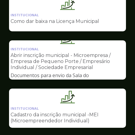
Ilustração
da
INSTITUCIONAL
pagina
Como dar baixa na Licença Municipal
de
Sala
do
Ilustração
Empreendedor
da
INSTITUCIONAL
pagina
Abrir inscrição municipal - Microempresa /
de
Empresa de Pequeno Porte / Empresário
Sala
Individual / Sociedade Empresarial
do
Documentos para envio da Sala do
Empreendedor
Empreendedor
Ilustração
da
INSTITUCIONAL
pagina
Cadastro da inscrição municipal -MEI
de
(Microempreendedor Individual)
Sala
do