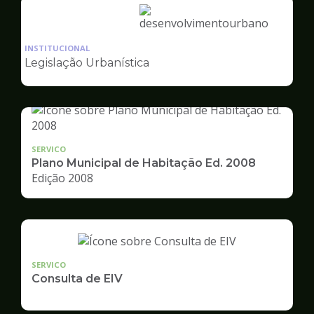
Ilustração
da
INSTITUCIONAL
pagina
Legislação Urbanística
de
Desenvolvimento
Urbano
SERVICO
Plano Municipal de Habitação Ed. 2008
Edição 2008
SERVICO
Consulta de EIV