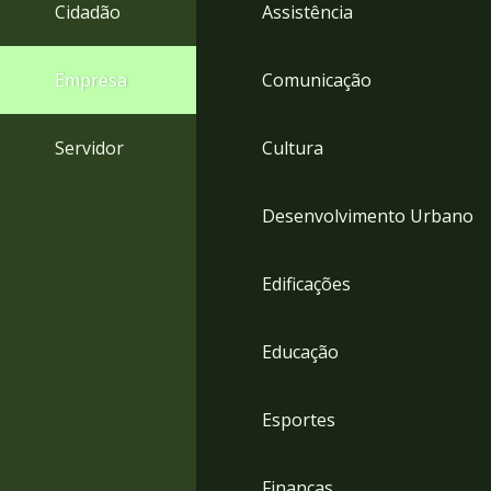
4
Cidadão
Assistência
Acessibilidade
5
Empresa
Comunicação
Servidor
Cultura
Desenvolvimento Urbano
Edificações
Educação
Esportes
Finanças