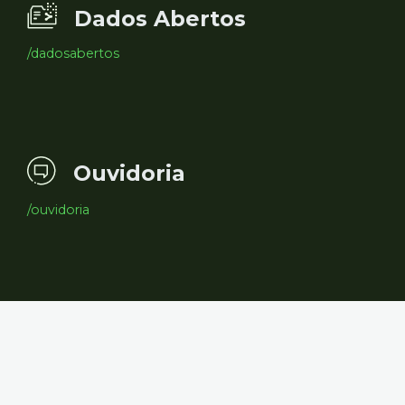
Dados Abertos
/dadosabertos
Ouvidoria
/ouvidoria