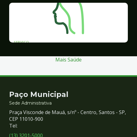
SERVICO
Programa Santos Acessível
Mais Saúde
Contato
Paço Municipal
e
Sede Administrativa
Praça Visconde de Mauá, s/nº - Centro, Santos - SP,
Redes
CEP 11010-900
Tel:
Sociais
(13) 3201-5000