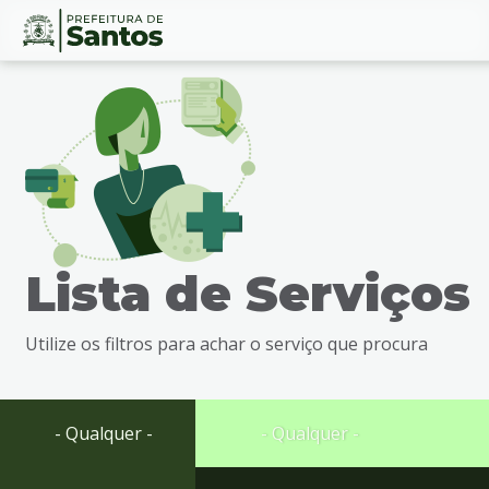
Ir
Conteúdo
para
o
conteúdo
1
Ir
para
o
menu
Lista de Serviços
2
Ir
para
Utilize os filtros para achar o serviço que procura
busca
3
Ir
para
- Qualquer -
- Qualquer -
o
rodapé