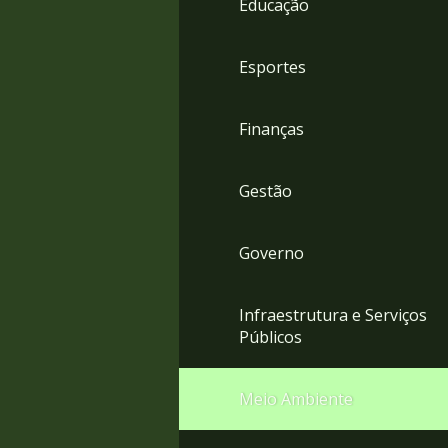
Educação
4
Acessibilidade
5
Esportes
Finanças
Gestão
Governo
Infraestrutura e Serviços
Públicos
Meio Ambiente