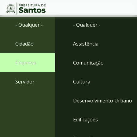
Ir
Conteúdo
- Qualquer -
- Qualquer -
para
o
conteúdo
Cidadão
Assistência
1
Ir
para
Empresa
Comunicação
o
menu
2
Servidor
Cultura
Ir
para
busca
Desenvolvimento Urbano
3
Ir
para
Edificações
o
rodapé