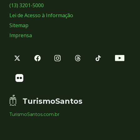
Sociais
(13) 3201-5000
Lei de Acesso à Informação
Sitemap
Imprensa
TurismoSantos
TurismoSantos.com.br