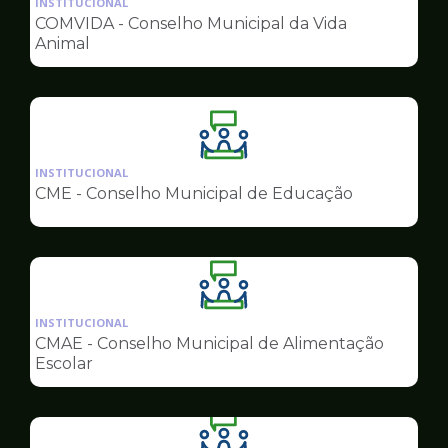
INSTITUCIONAL
pagina
COMVIDA - Conselho Municipal da Vida
de
Animal
Conselhos
Ilustração
da
INSTITUCIONAL
pagina
CME - Conselho Municipal de Educação
de
Conselhos
Ilustração
da
INSTITUCIONAL
pagina
CMAE - Conselho Municipal de Alimentação
de
Escolar
Conselhos
Ilustração