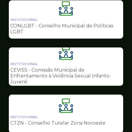
Ilustração
da
INSTITUCIONAL
pagina
CONLGBT - Conselho Municipal de Políticas
de
LGBT
Conselhos
Ilustração
da
INSTITUCIONAL
pagina
CEVISS - Comissão Municipal de
de
Enfrentamento à Violência Sexual Infanto-
Conselhos
Juvenil
Ilustração
da
INSTITUCIONAL
pagina
CTZN - Conselho Tutelar Zona Noroeste
de