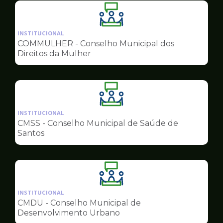
Ilustração
da
INSTITUCIONAL
pagina
COMMULHER - Conselho Municipal dos
de
Direitos da Mulher
Conselhos
Ilustração
da
INSTITUCIONAL
pagina
CMSS - Conselho Municipal de Saúde de
de
Santos
Conselhos
Ilustração
da
INSTITUCIONAL
pagina
CMDU - Conselho Municipal de
de
Desenvolvimento Urbano
Conselhos