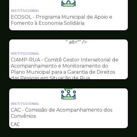
Ilustração
da
INSTITUCIONAL
pagina
ECOSOL - Programa Municipal de Apoio e
de
Fomento à Economia Solidária
Conselhos
" alt="" />
Ilustração
da
INSTITUCIONAL
pagina
CIAMP-RUA - Comitê Gestor Intersetorial de
de
Acompanhamento e Monitoramento do
Conselhos
Plano Municipal para a Garantia de Direitos
das Pessoas em Situação de Rua
Ilustração
da
INSTITUCIONAL
pagina
CAC - Comissão de Acompanhamento dos
de
Convênios
Conselhos
CAC