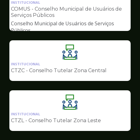
da
INSTITUCIONAL
pagina
COMUS - Conselho Municipal de Usuários de
de
Serviços Públicos
Conselhos
Conselho Municipal de Usuários de Serviços
Públicos
Ilustração
da
INSTITUCIONAL
pagina
CTZC - Conselho Tutelar Zona Central
de
Conselhos
Ilustração
da
INSTITUCIONAL
pagina
CTZL - Conselho Tutelar Zona Leste
de
Conselhos