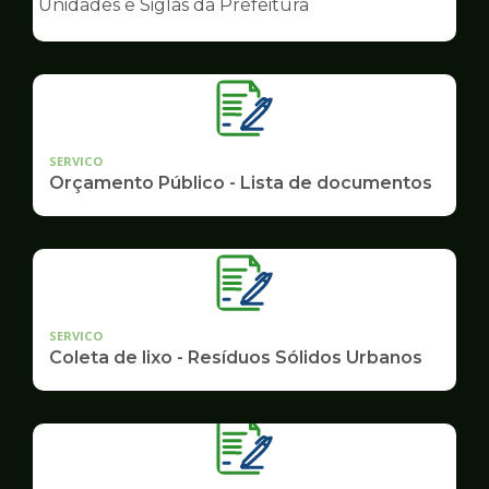
Unidades e Siglas da Prefeitura
de
Governo
SERVICO
Orçamento Público - Lista de documentos
SERVICO
Coleta de lixo - Resíduos Sólidos Urbanos