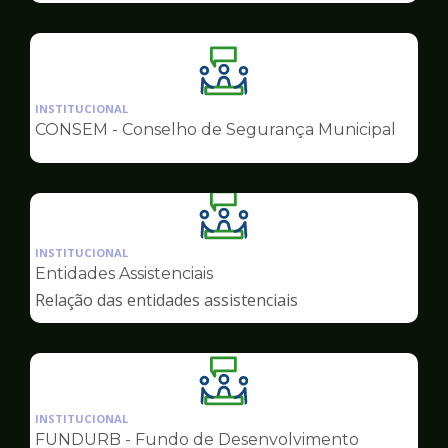
Ilustração
da
INSTITUCIONAL
pagina
CONSEM - Conselho de Segurança Municipal
de
Conselhos
Ilustração
da
INSTITUCIONAL
pagina
Entidades Assistenciais
de
Relação das entidades assistenciais
Conselhos
Ilustração
da
INSTITUCIONAL
pagina
FUNDURB - Fundo de Desenvolvimento