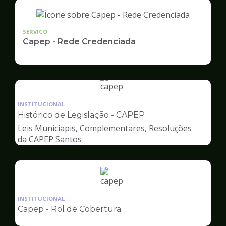
SERVICO
Capep - Rede Credenciada
Ilustração
da
INSTITUCIONAL
pagina
Histórico de Legislação - CAPEP
de
Leis Municiapis, Complementares, Resoluções
Capep
da CAPEP Santos
Ilustração
da
INSTITUCIONAL
pagina
Capep - Rol de Cobertura
de