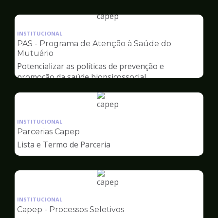
Capep
Ilustração
da
INSTITUCIONAL
pagina
PAS - Programa de Atenção à Saúde do
de
Mutuário
Capep
Potencializar as políticas de prevenção e
promoção da saúde biopsicossocial
Ilustração
da
INSTITUCIONAL
pagina
Parcerias Capep
de
Lista e Termo de Parceria
Capep
Ilustração
da
INSTITUCIONAL
pagina
Capep - Processos Seletivos
de