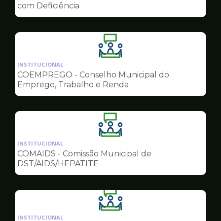
de
com Deficiência
Conselhos
Ilustração
da
INSTITUCIONAL
pagina
COEMPREGO - Conselho Municipal do
de
Emprego, Trabalho e Renda
Conselhos
Ilustração
da
INSTITUCIONAL
pagina
COMAIDS - Comissão Municipal de
de
DST/AIDS/HEPATITE
Conselhos
Ilustração
da
INSTITUCIONAL