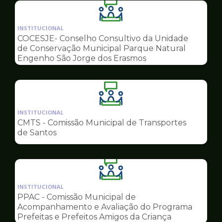
Ilustração
da
INSTITUCIONAL
pagina
COCESJE- Conselho Consultivo da Unidade
de
de Conservação Municipal Parque Natural
Conselhos
Engenho São Jorge dos Erasmos
Ilustração
da
INSTITUCIONAL
pagina
CMTS - Comissão Municipal de Transportes
de
de Santos
Conselhos
Ilustração
da
INSTITUCIONAL
pagina
PPAC - Comissão Municipal de
de
Acompanhamento e Avaliação do Programa
Conselhos
Prefeitas e Prefeitos Amigos da Criança