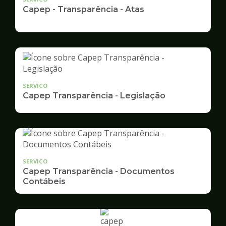
Capep - Transparência - Atas
SERVICO
Capep Transparência - Legislação
SERVICO
Capep Transparência - Documentos
Contábeis
Ilustração