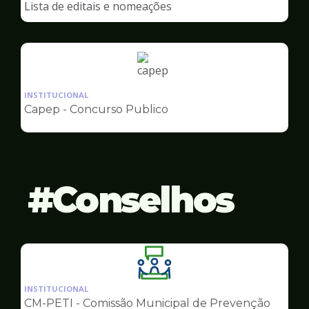
Lista de editais e nomeações
Capep
Ilustração
da
INSTITUCIONAL
pagina
Capep - Concurso Publico
de
Capep
Conselhos
Ilustração
da
INSTITUCIONAL
pagina
CM-PETI - Comissão Municipal de Prevenção