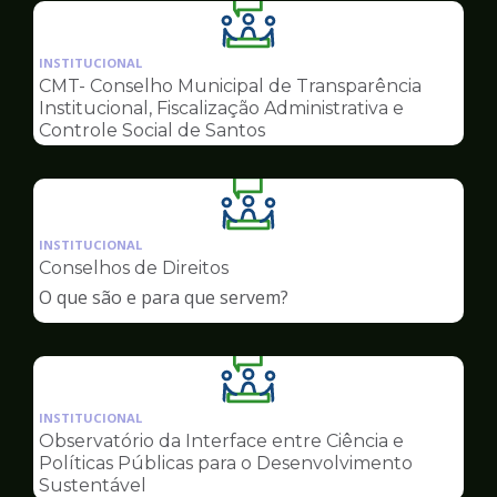
Ilustração
da
INSTITUCIONAL
pagina
CMT- Conselho Municipal de Transparência
de
Institucional, Fiscalização Administrativa e
Conselhos
Controle Social de Santos
Ilustração
da
INSTITUCIONAL
pagina
Conselhos de Direitos
de
O que são e para que servem?
Conselhos
Ilustração
da
INSTITUCIONAL
pagina
Observatório da Interface entre Ciência e
de
Políticas Públicas para o Desenvolvimento
Conselhos
Sustentável