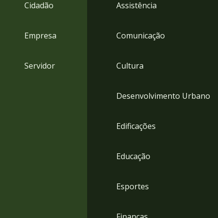
4
Cidadão
Assistência
Acessibilidade
5
Empresa
Comunicação
Servidor
Cultura
Desenvolvimento Urbano
Edificações
Educação
Esportes
Finanças