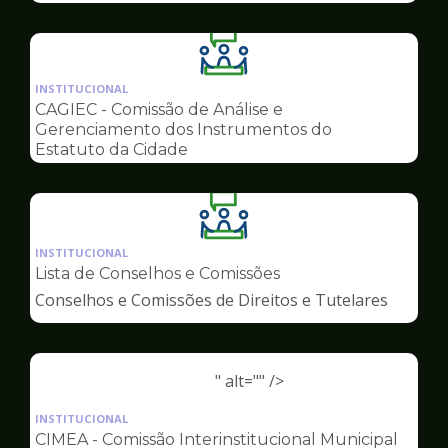
Ilustração
da
INSTITUCIONAL
pagina
CAGIEC - Comissão de Análise e
de
Gerenciamento dos Instrumentos do
Conselhos
Estatuto da Cidade
Ilustração
da
INSTITUCIONAL
pagina
Lista de Conselhos e Comissões
de
Conselhos e Comissões de Direitos e Tutelares
Conselhos
" alt="" />
Ilustração
da
INSTITUCIONAL
pagina
CIMEA - Comissão Interinstitucional Municipal