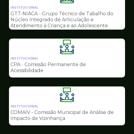
da
INSTITUCIONAL
pagina
GTT-NIACA - Grupo Técnico de Tabalho do
de
Núcleo Integrado de Articulação e
Conselhos
Atendimento à Criança e ao Adolescente
Ilustração
da
INSTITUCIONAL
pagina
CPA - Comissão Permanente de
de
Acessibilidade
Conselhos
Ilustração
da
INSTITUCIONAL
pagina
COMAIV - Comissão Municipal de Análise de
de
Impacto de Vizinhança
Conselhos