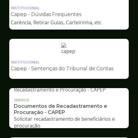
da
INSTITUCIONAL
pagina
Capep - Dúvidas Frequentes
de
Carência, Retirar Guias, Carteirinha, etc
Capep
Ilustração
da
INSTITUCIONAL
pagina
Capep - Sentenças do Tribunal de Contas
de
Capep
SERVICO
Documentos de Recadastramento e
Procuração - CAPEP
Solicitar recadastramento de beneficiários e
procuração