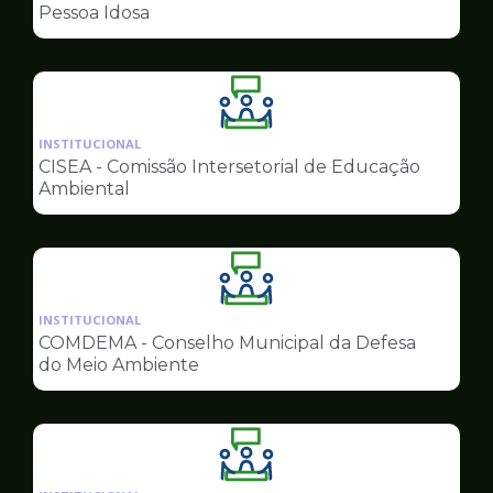
de
Pessoa Idosa
Conselhos
Ilustração
da
INSTITUCIONAL
pagina
CISEA - Comissão Intersetorial de Educação
de
Ambiental
Conselhos
Ilustração
da
INSTITUCIONAL
pagina
COMDEMA - Conselho Municipal da Defesa
de
do Meio Ambiente
Conselhos
Ilustração
da