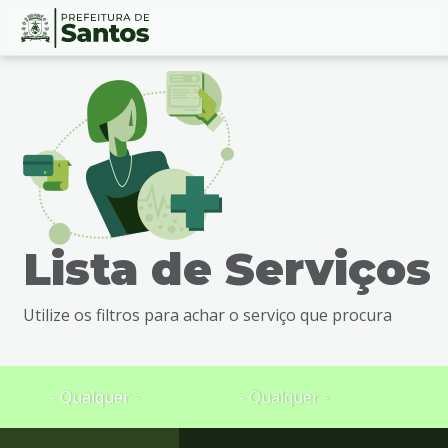
Ir
Conteúdo
para
o
conteúdo
1
Ir
para
o
menu
Lista de Serviços
2
Ir
para
Utilize os filtros para achar o serviço que procura
busca
3
Ir
para
- Qualquer -
- Qualquer -
o
rodapé