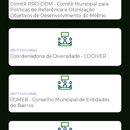
pagina
Comitê PRO-ODM - Comitê Municipal para
de
Políticas de Referência e Otimização
Conselhos
Objetivos de Desenvolvimento do Milênio
Ilustração
da
INSTITUCIONAL
pagina
Coordenadoria de Diversidade - CODIVER
de
Conselhos
Ilustração
da
INSTITUCIONAL
pagina
COMEB - Conselho Municipal de Entidades
de
de Bairros
Conselhos