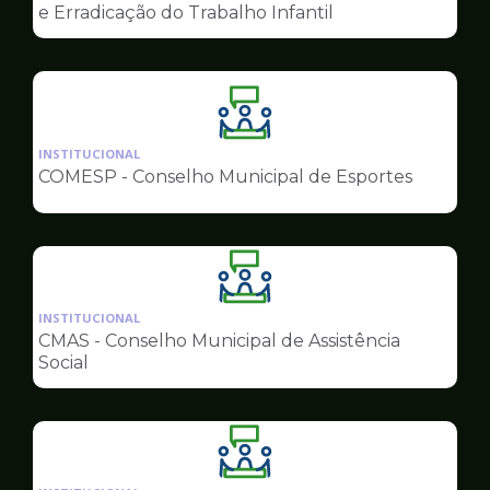
de
e Erradicação do Trabalho Infantil
Conselhos
Ilustração
da
INSTITUCIONAL
pagina
COMESP - Conselho Municipal de Esportes
de
Conselhos
Ilustração
da
INSTITUCIONAL
pagina
CMAS - Conselho Municipal de Assistência
de
Social
Conselhos
Ilustração
da