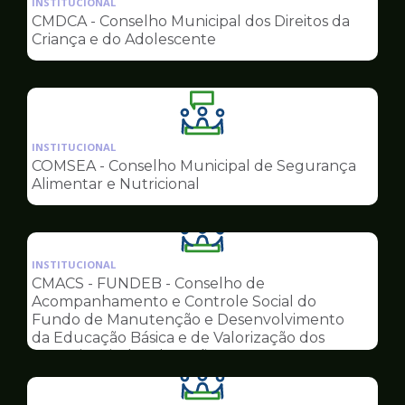
INSTITUCIONAL
pagina
CMDCA - Conselho Municipal dos Direitos da
de
Criança e do Adolescente
Conselhos
Ilustração
da
INSTITUCIONAL
pagina
COMSEA - Conselho Municipal de Segurança
de
Alimentar e Nutricional
Conselhos
Ilustração
da
INSTITUCIONAL
pagina
CMACS - FUNDEB - Conselho de
de
Acompanhamento e Controle Social do
Conselhos
Fundo de Manutenção e Desenvolvimento
da Educação Básica e de Valorização dos
Profissionais da Educação
Ilustração