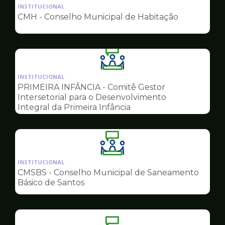
da
INSTITUCIONAL
pagina
CMH - Conselho Municipal de Habitação
de
Conselhos
Ilustração
da
INSTITUCIONAL
pagina
PRIMEIRA INFÂNCIA - Comitê Gestor
de
Intersetorial para o Desenvolvimento
Conselhos
Integral da Primeira Infância
Ilustração
da
INSTITUCIONAL
pagina
CMSBS - Conselho Municipal de Saneamento
de
Básico de Santos
Conselhos