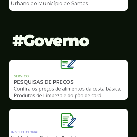
de
Urbano do Município de Santos
Conselhos
Governo
SERVICO
PESQUISAS DE PREÇOS
Confira os preços de alimentos da cesta básica,
Produtos de Limpeza e do pão de cará
Ilustração
da
INSTITUCIONAL
pagina