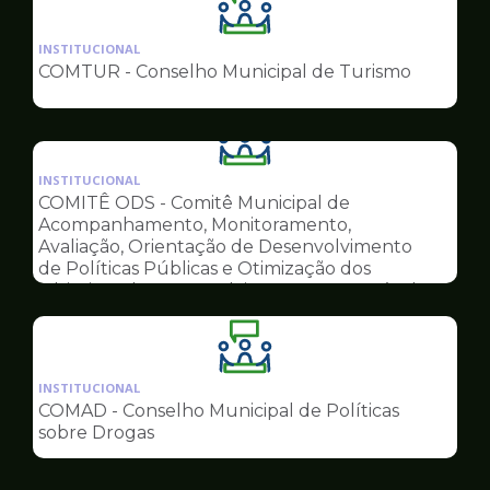
Ilustração
da
INSTITUCIONAL
pagina
COMTUR - Conselho Municipal de Turismo
de
Conselhos
Ilustração
da
INSTITUCIONAL
pagina
COMITÊ ODS - Comitê Municipal de
de
Acompanhamento, Monitoramento,
Conselhos
Avaliação, Orientação de Desenvolvimento
de Políticas Públicas e Otimização dos
Objetivos do Desenvolvimento Sustentável
Ilustração
da
INSTITUCIONAL
pagina
COMAD - Conselho Municipal de Políticas
de
sobre Drogas
Conselhos