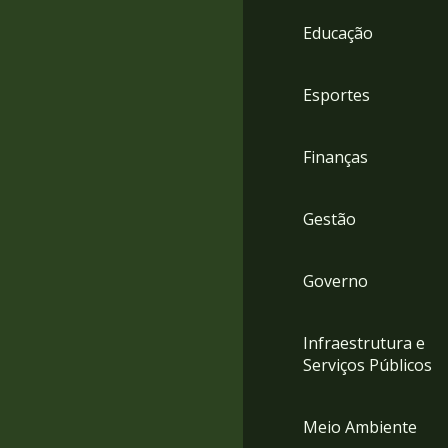
4
Educação
Acessibilidade
5
Esportes
Finanças
Gestão
Governo
Infraestrutura e
Serviços Públicos
Meio Ambiente