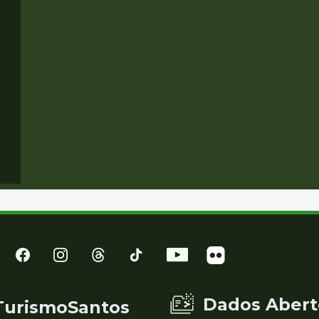
Dados Abert
TurismoSantos