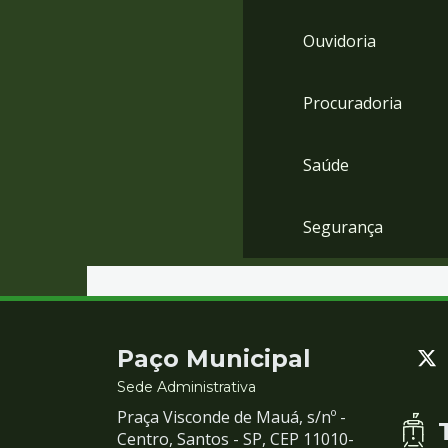
Ouvidoria
Procuradoria
Saúde
Segurança
Contato
Paço Municipal
e
Sede Administrativa
Praça Visconde de Mauá, s/nº -
Redes
Centro, Santos - SP, CEP 11010-