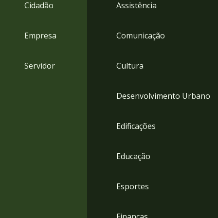
4
Cidadão
Assistência
Acessibilidade
5
Empresa
Comunicação
Servidor
Cultura
Desenvolvimento Urbano
Edificações
Educação
Esportes
Finanças