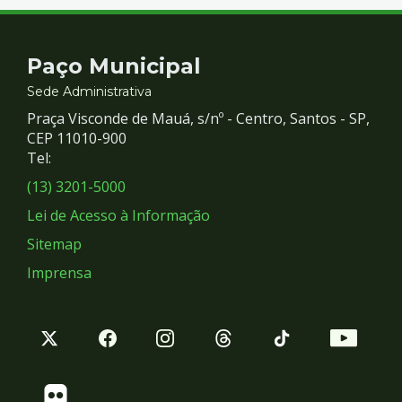
Contato
Paço Municipal
e
Sede Administrativa
Praça Visconde de Mauá, s/nº - Centro, Santos - SP,
Redes
CEP 11010-900
Tel:
Sociais
(13) 3201-5000
Lei de Acesso à Informação
Sitemap
Imprensa