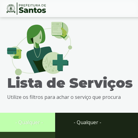
Ir
Conteúdo
para
o
conteúdo
1
Ir
para
o
menu
Lista de Serviços
2
Ir
para
Utilize os filtros para achar o serviço que procura
busca
3
Ir
para
- Qualquer -
- Qualquer -
o
rodapé