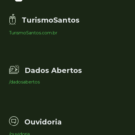
TurismoSantos
TurismoSantos.com.br
Dados Abertos
/dadosabertos
Ouvidoria
/ouvidoria