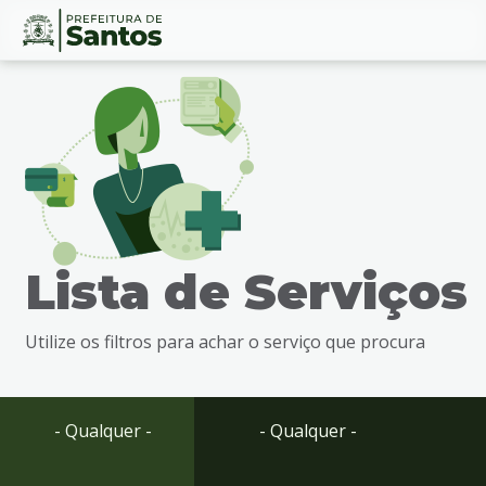
Ir
Conteúdo
para
o
conteúdo
1
Ir
para
o
menu
Lista de Serviços
2
Ir
para
Utilize os filtros para achar o serviço que procura
busca
3
Ir
para
- Qualquer -
- Qualquer -
o
rodapé