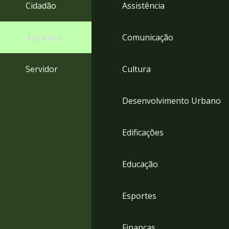
4
Cidadão
Assistência
Acessibilidade
5
Empresa
Comunicação
Servidor
Cultura
Desenvolvimento Urbano
Edificações
Educação
Esportes
Finanças