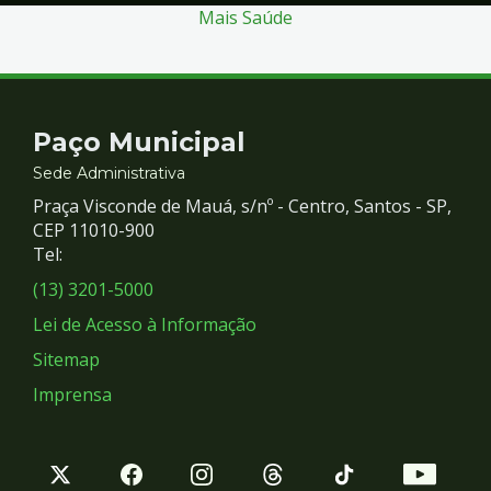
Mais Saúde
Contato
Paço Municipal
e
Sede Administrativa
Praça Visconde de Mauá, s/nº - Centro, Santos - SP,
Redes
CEP 11010-900
Tel:
Sociais
(13) 3201-5000
Lei de Acesso à Informação
Sitemap
Imprensa