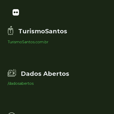
TurismoSantos
TurismoSantos.com.br
Dados Abertos
/dadosabertos