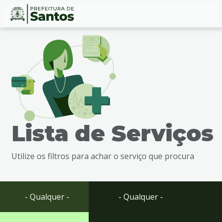
Ir
Conteúdo
para
o
conteúdo
1
Ir
para
o
menu
Lista de Serviços
2
Ir
para
Utilize os filtros para achar o serviço que procura
busca
3
Ir
para
- Qualquer -
- Qualquer -
o
rodapé