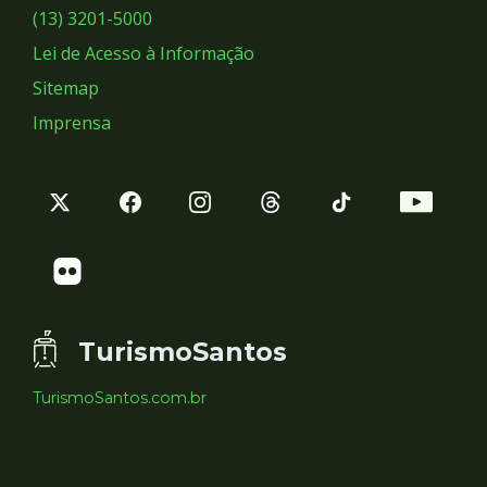
Sociais
(13) 3201-5000
Lei de Acesso à Informação
Sitemap
Imprensa
TurismoSantos
TurismoSantos.com.br