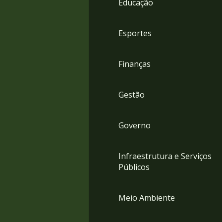
Educação
4
Acessibilidade
5
Esportes
Finanças
Gestão
Governo
Infraestrutura e Serviços
Públicos
Meio Ambiente