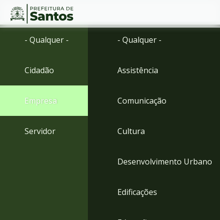
Ir
Conteúdo
- Qualquer -
- Qualquer -
para
o
conteúdo
Cidadão
Assistência
1
Ir
para
Empresa
Comunicação
o
menu
2
Servidor
Cultura
Ir
para
busca
Desenvolvimento Urbano
3
Ir
para
Edificações
o
rodapé