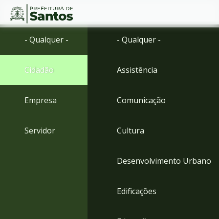
Ir
Conteúdo
- Qualquer -
- Qualquer -
para
o
conteúdo
Cidadão
Assistência
1
Ir
para
Empresa
Comunicação
o
menu
2
Servidor
Cultura
Ir
para
busca
Desenvolvimento Urbano
3
Ir
para
Edificações
o
rodapé