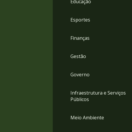
Educação
4
Acessibilidade
5
Esportes
Finanças
Gestão
Governo
Infraestrutura e Serviços
Públicos
Meio Ambiente