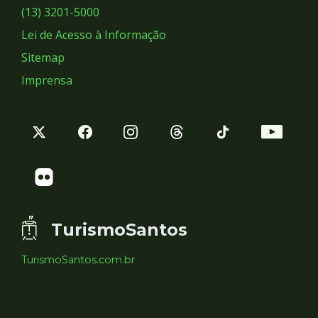
Sociais
(13) 3201-5000
Lei de Acesso à Informação
Sitemap
Imprensa
TurismoSantos
TurismoSantos.com.br