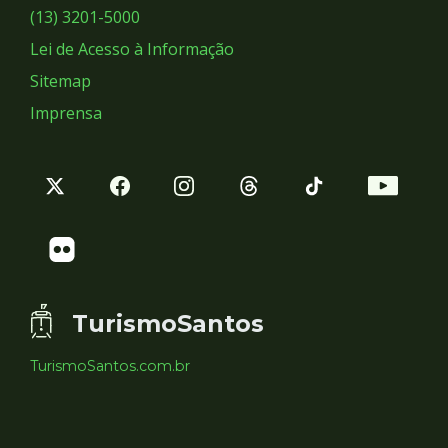
Sociais
(13) 3201-5000
Lei de Acesso à Informação
Sitemap
Imprensa
TurismoSantos
TurismoSantos.com.br