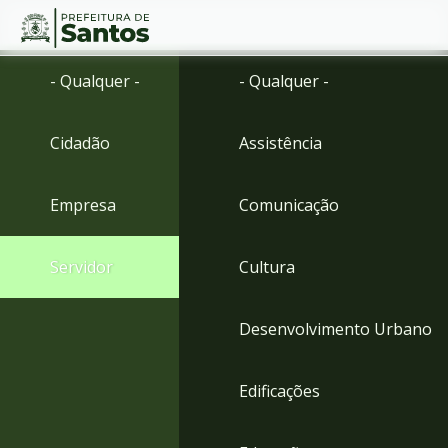
Ir
Conteúdo
- Qualquer -
- Qualquer -
para
o
conteúdo
Cidadão
Assistência
1
Ir
para
Empresa
Comunicação
o
menu
2
Servidor
Cultura
Ir
para
busca
Desenvolvimento Urbano
3
Ir
para
Edificações
o
rodapé