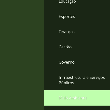
Educação
4
Acessibilidade
5
Esportes
Finanças
Gestão
Governo
Infraestrutura e Serviços
Públicos
Meio Ambiente