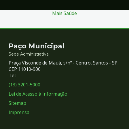
Mais Saúde
Contato
Paço Municipal
e
Sede Administrativa
Praça Visconde de Mauá, s/nº - Centro, Santos - SP,
Redes
CEP 11010-900
Tel:
Sociais
(13) 3201-5000
Lei de Acesso à Informação
Sitemap
Imprensa