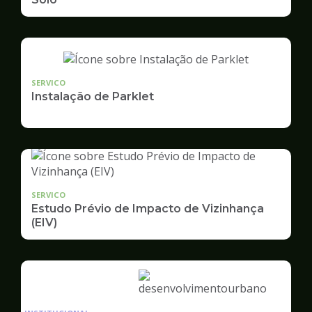
SERVICO
Instalação de Parklet
SERVICO
Estudo Prévio de Impacto de Vizinhança
(EIV)
Ilustração
da