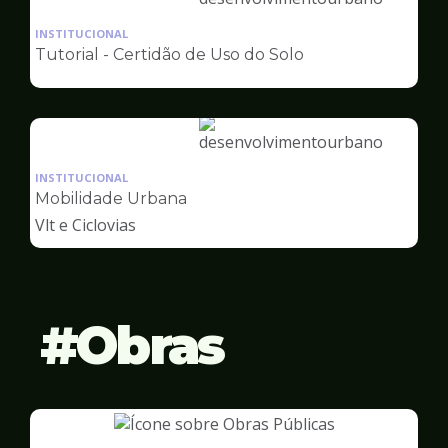
Ilustração
da
INSTITUCIONAL
pagina
Tutorial - Certidão de Uso do Solo
de
Desenvolvimento
Urbano
Ilustração
da
INSTITUCIONAL
pagina
Mobilidade Urbana
de
Vlt e Ciclovias
Desenvolvimento
Urbano
Obras