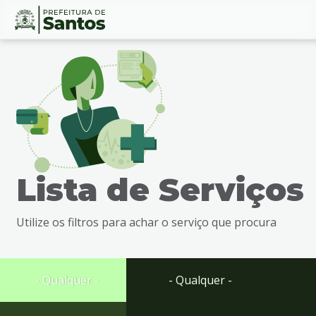
Ir
Conteúdo
para
o
conteúdo
1
Ir
para
o
menu
Lista de Serviços
2
Ir
para
Utilize os filtros para achar o serviço que procura
busca
3
Ir
para
- Qualquer -
- Qualquer -
o
rodapé