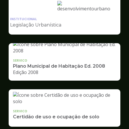
Ilustração
da
INSTITUCIONAL
pagina
Legislação Urbanística
de
Desenvolvimento
Urbano
SERVICO
Plano Municipal de Habitação Ed. 2008
Edição 2008
SERVICO
Certidão de uso e ocupação de solo