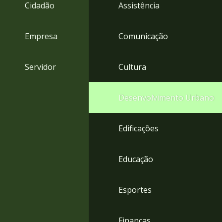
4
Cidadão
Assistência
Acessibilidade
5
Empresa
Comunicação
Servidor
Cultura
Desenvolvimento Urbano
Edificações
Educação
Esportes
Finanças