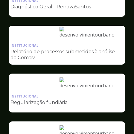
INSTITUCIONAL
pagina
Diagnóstico Geral - RenovaSantos
de
Desenvolvimento
Urbano
Ilustração
da
INSTITUCIONAL
pagina
Relatório de processos submetidos à análise
de
da Comaiv
Desenvolvimento
Urbano
Ilustração
da
INSTITUCIONAL
pagina
Regularização fundiária
de
Desenvolvimento
Urbano