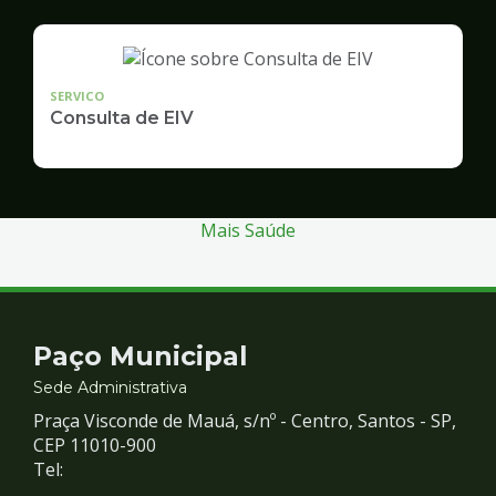
SERVICO
Consulta de EIV
Mais Saúde
Contato
Paço Municipal
e
Sede Administrativa
Praça Visconde de Mauá, s/nº - Centro, Santos - SP,
Redes
CEP 11010-900
Tel: