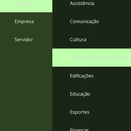
4
Cidadão
Assistência
Acessibilidade
5
Empresa
Comunicação
Servidor
Cultura
Desenvolvimento Urbano
Edificações
Educação
Esportes
Finanças