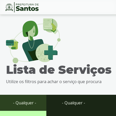
Ir
Conteúdo
para
o
conteúdo
1
Ir
para
o
menu
Lista de Serviços
2
Ir
para
Utilize os filtros para achar o serviço que procura
busca
3
Ir
para
- Qualquer -
- Qualquer -
o
rodapé