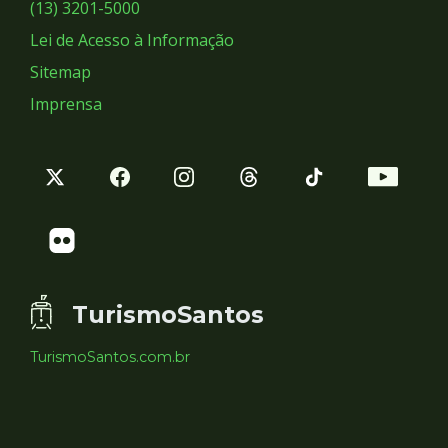
Sociais
(13) 3201-5000
Lei de Acesso à Informação
Sitemap
Imprensa
TurismoSantos
TurismoSantos.com.br