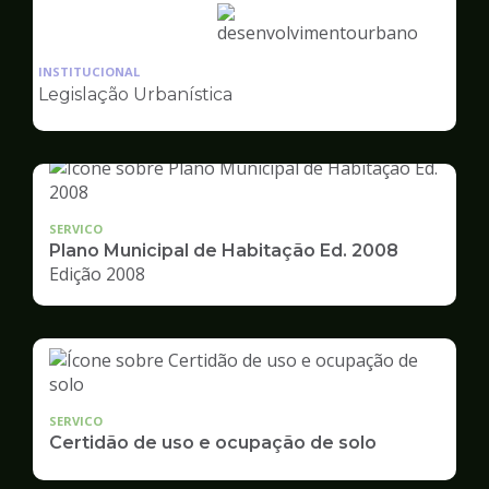
Ilustração
da
INSTITUCIONAL
pagina
Legislação Urbanística
de
Desenvolvimento
Urbano
SERVICO
Plano Municipal de Habitação Ed. 2008
Edição 2008
SERVICO
Certidão de uso e ocupação de solo