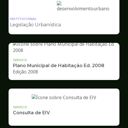
Ilustração
da
INSTITUCIONAL
pagina
Legislação Urbanística
de
Desenvolvimento
Urbano
SERVICO
Plano Municipal de Habitação Ed. 2008
Edição 2008
SERVICO
Consulta de EIV