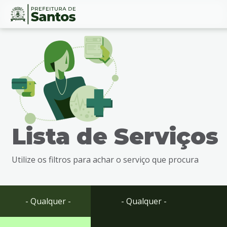
Ir
Conteúdo
para
o
conteúdo
1
Ir
para
o
menu
Lista de Serviços
2
Ir
para
Utilize os filtros para achar o serviço que procura
busca
3
Ir
para
- Qualquer -
- Qualquer -
o
rodapé