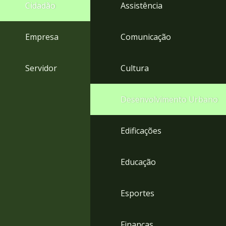
4
Cidadão
Assistência
Acessibilidade
5
Empresa
Comunicação
Servidor
Cultura
Desenvolvimento Urbano
Edificações
Educação
Esportes
Finanças