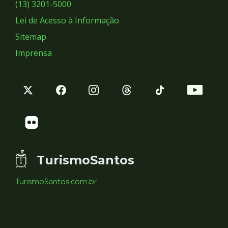
Sociais
(13) 3201-5000
Lei de Acesso à Informação
Sitemap
Imprensa
TurismoSantos
TurismoSantos.com.br