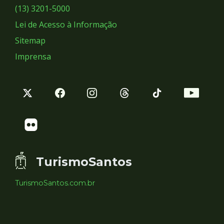
Sociais
(13) 3201-5000
Lei de Acesso à Informação
Sitemap
Imprensa
TurismoSantos
TurismoSantos.com.br