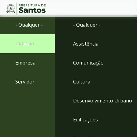
Ir
Conteúdo
- Qualquer -
- Qualquer -
para
o
conteúdo
Cidadão
Assistência
1
Ir
para
Empresa
Comunicação
o
menu
2
Servidor
Cultura
Ir
para
busca
Desenvolvimento Urbano
3
Ir
para
Edificações
o
rodapé