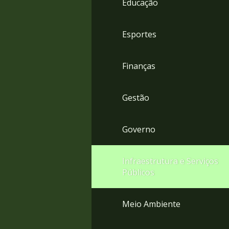
Educação
4
Acessibilidade
5
Esportes
Finanças
Gestão
Governo
Infraestrutura e Serviços
Públicos
Meio Ambiente