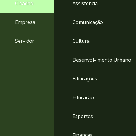
4
Cidadão
Assistência
Acessibilidade
5
Empresa
Comunicação
Servidor
Cultura
Desenvolvimento Urbano
Edificações
Educação
Esportes
Finanças