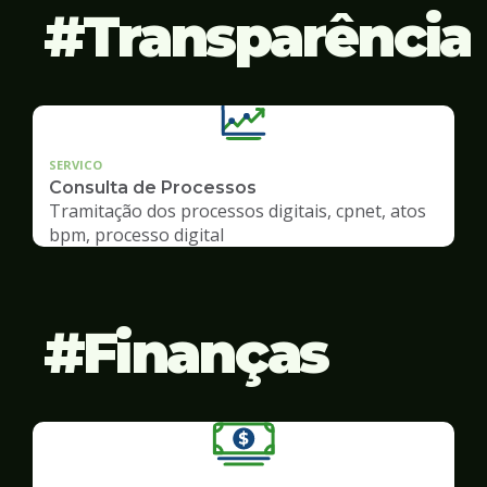
Transparência
SERVICO
Consulta de Processos
Tramitação dos processos digitais, cpnet, atos
bpm, processo digital
Finanças