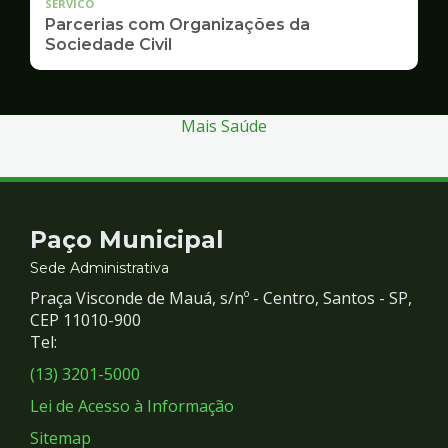
SERVICO
Parcerias com Organizações da
Sociedade Civil
Mais Saúde
Contato
Paço Municipal
e
Sede Administrativa
Praça Visconde de Mauá, s/nº - Centro, Santos - SP,
Redes
CEP 11010-900
Tel:
Sociais
(13) 3201-5000
Lei de Acesso à Informação
Sitemap