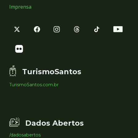
Imprensa
TurismoSantos
TurismoSantos.com.br
Dados Abertos
/dadosabertos