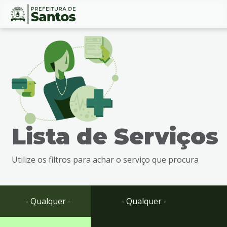
Ir
Conteúdo
para
o
conteúdo
1
Ir
para
o
menu
Lista de Serviços
2
Ir
para
Utilize os filtros para achar o serviço que procura
busca
3
Ir
para
- Qualquer -
- Qualquer -
o
rodapé