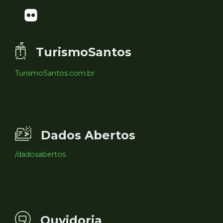
TurismoSantos
TurismoSantos.com.br
Dados Abertos
/dadosabertos
Ouvidoria