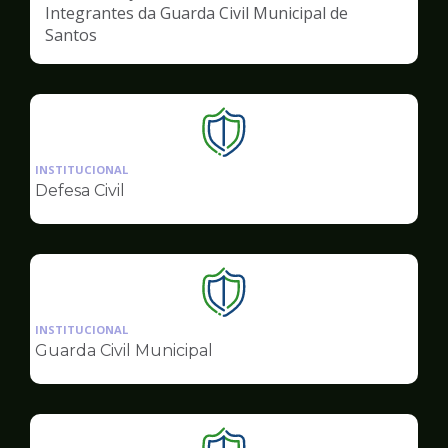
Integrantes da Guarda Civil Municipal de
Santos
Ilustração
da
INSTITUCIONAL
pagina
Defesa Civil
de
Segurança
Ilustração
da
INSTITUCIONAL
pagina
Guarda Civil Municipal
de
Segurança