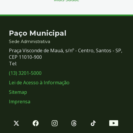
Contato
Paço Municipal
e
Sede Administrativa
Praça Visconde de Mauá, s/nº - Centro, Santos - SP,
Redes
CEP 11010-900
Tel:
Sociais
(13) 3201-5000
Lei de Acesso à Informação
Sitemap
Imprensa