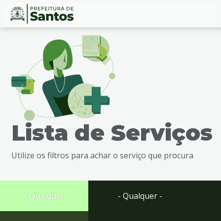
Ir
Conteúdo
para
o
conteúdo
1
Ir
para
o
menu
Lista de Serviços
2
Ir
para
Utilize os filtros para achar o serviço que procura
busca
3
Ir
para
- Qualquer -
- Qualquer -
o
rodapé