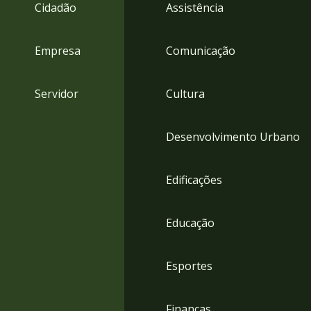
4
Cidadão
Assistência
Acessibilidade
5
Empresa
Comunicação
Servidor
Cultura
Desenvolvimento Urbano
Edificações
Educação
Esportes
Finanças