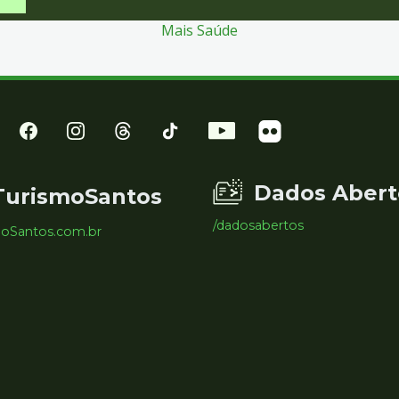
Mais Saúde
Dados Abert
TurismoSantos
/dadosabertos
moSantos.com.br