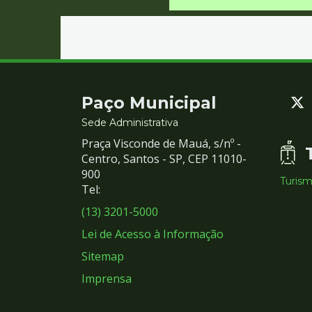
Contato
Paço Municipal
e
Sede Administrativa
Praça Visconde de Mauá, s/nº -
Redes
Centro, Santos - SP, CEP 11010-
900
Turis
Sociais
Tel:
(13) 3201-5000
Lei de Acesso à Informação
Sitemap
Imprensa