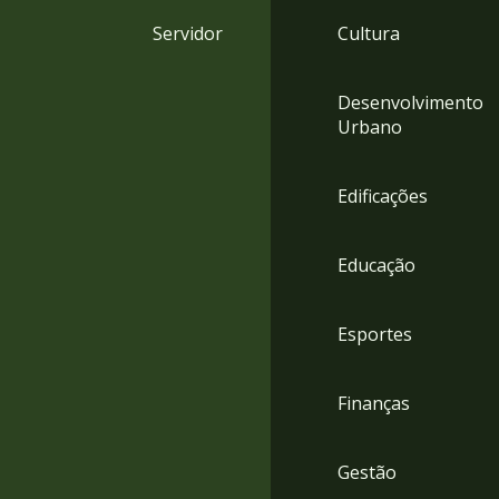
4
Servidor
Cultura
Acessibilidade
5
Desenvolvimento
Urbano
Edificações
Educação
Esportes
Finanças
Gestão