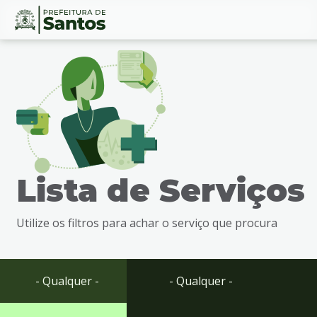
Ir
Conteúdo
para
o
conteúdo
1
Ir
para
o
menu
Lista de Serviços
2
Ir
para
Utilize os filtros para achar o serviço que procura
busca
3
Ir
para
- Qualquer -
- Qualquer -
o
rodapé