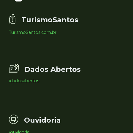
TurismoSantos
TurismoSantos.com.br
Dados Abertos
/dadosabertos
Ouvidoria
/ouvidoria