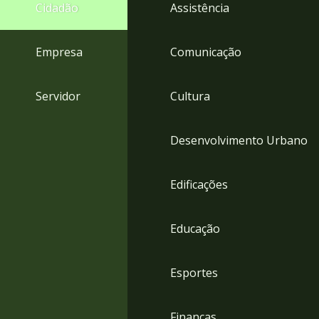
4
Cidadão
Assistência
Acessibilidade
5
Empresa
Comunicação
Servidor
Cultura
Desenvolvimento Urbano
Edificações
Educação
Esportes
Finanças