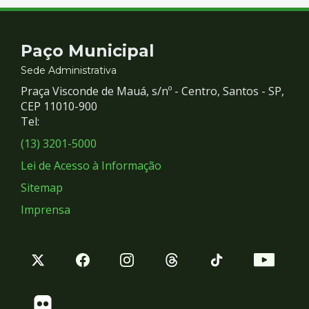
Contato
Paço Municipal
e
Sede Administrativa
Praça Visconde de Mauá, s/nº - Centro, Santos - SP,
Redes
CEP 11010-900
Tel:
Sociais
(13) 3201-5000
Lei de Acesso à Informação
Sitemap
Imprensa