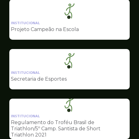
Ilustração
da
INSTITUCIONAL
pagina
Projeto Campeão na Escola
de
Esportes
Ilustração
da
INSTITUCIONAL
pagina
Secretaria de Esportes
de
Esportes
Ilustração
da
INSTITUCIONAL
pagina
Regulamento do Troféu Brasil de
de
Triathlon/5º Camp. Santista de Short
Esportes
Triathlon 2021