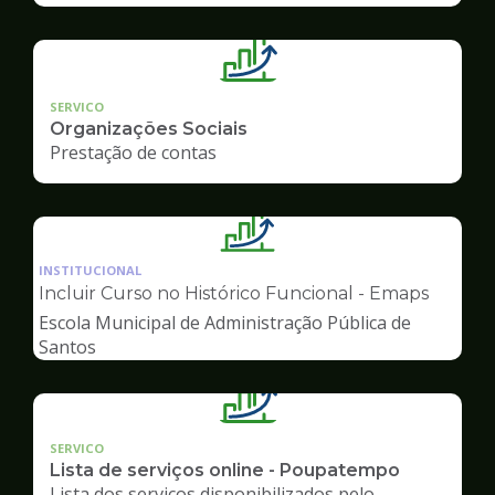
SERVICO
Organizações Sociais
Prestação de contas
Ilustração
da
INSTITUCIONAL
pagina
Incluir Curso no Histórico Funcional - Emaps
de
Escola Municipal de Administração Pública de
Gestão
Santos
SERVICO
Lista de serviços online - Poupatempo
Lista dos serviços disponibilizados pelo