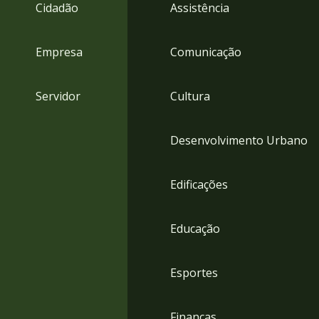
4
Cidadão
Assistência
Acessibilidade
5
Empresa
Comunicação
Servidor
Cultura
Desenvolvimento Urbano
Edificações
Educação
Esportes
Finanças