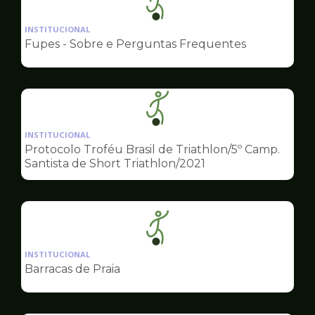
Ilustração
da
INSTITUCIONAL
pagina
Fupes - Sobre e Perguntas Frequentes
de
Esportes
Ilustração
da
INSTITUCIONAL
pagina
Protocolo Troféu Brasil de Triathlon/5º Camp.
de
Santista de Short Triathlon/2021
Esportes
Ilustração
da
INSTITUCIONAL
pagina
Barracas de Praia
de
Esportes