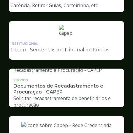
de
Carência, Retirar Guias, Carteirinha, etc
Capep
Ilustração
da
INSTITUCIONAL
pagina
Capep - Sentenças do Tribunal de Contas
de
Capep
SERVICO
Documentos de Recadastramento e
Procuração - CAPEP
Solicitar recadastramento de beneficiários e
procuração