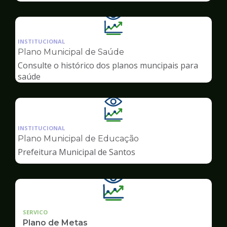
Ilustração
da
INSTITUCIONAL
pagina
Plano Municipal de Saúde
de
Consulte o histórico dos planos muncipais para
Transparência
saúde
Ilustração
da
INSTITUCIONAL
pagina
Plano Municipal de Educação
de
Prefeitura Municipal de Santos
Transparência
SERVICO
Plano de Metas