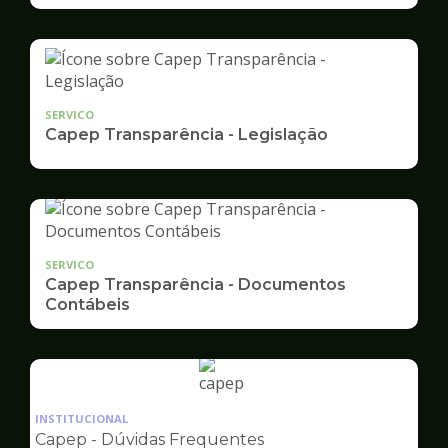
SERVICO
Capep Transparência - Legislação
SERVICO
Capep Transparência - Documentos
Contábeis
Ilustração
da
INSTITUCIONAL
pagina
Capep - Dúvidas Frequentes