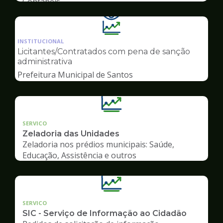
Contábeis
Ilustração
da
INSTITUCIONAL
pagina
Licitantes/Contratados com pena de sanção
de
administrativa
Transparência
Prefeitura Municipal de Santos
SERVICO
Zeladoria das Unidades
Zeladoria nos prédios municipais: Saúde,
Educação, Assistência e outros
SERVICO
SIC - Serviço de Informação ao Cidadão