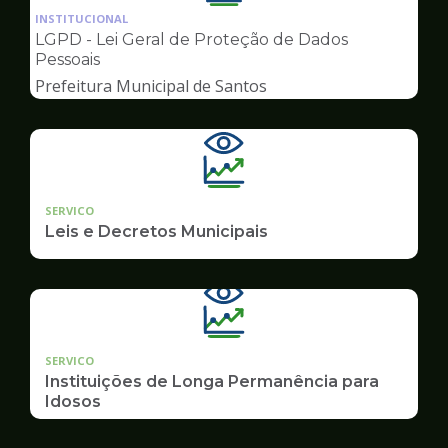
da
INSTITUCIONAL
pagina
LGPD - Lei Geral de Proteção de Dados
de
Pessoais
Transparência
Prefeitura Municipal de Santos
SERVICO
Leis e Decretos Municipais
SERVICO
Instituições de Longa Permanência para
Idosos