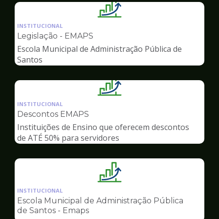
Ilustração
da
INSTITUCIONAL
pagina
Legislação - EMAPS
de
Escola Municipal de Administração Pública de
Gestão
Santos
Ilustração
da
INSTITUCIONAL
pagina
Descontos EMAPS
de
Instituições de Ensino que oferecem descontos
Gestão
de ATÉ 50% para servidores
Ilustração
da
INSTITUCIONAL
pagina
Escola Municipal de Administração Pública
de
de Santos - Emaps