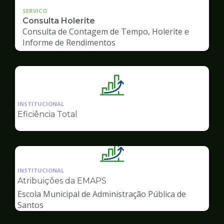
SERVICO
Consulta Holerite
Consulta de Contagem de Tempo, Holerite e
Informe de Rendimentos
Ilustração
da
INSTITUCIONAL
pagina
Eficiência Total
de
Gestão
Ilustração
da
INSTITUCIONAL
pagina
Atribuições da EMAPS
de
Escola Municipal de Administração Pública de
Gestão
Santos