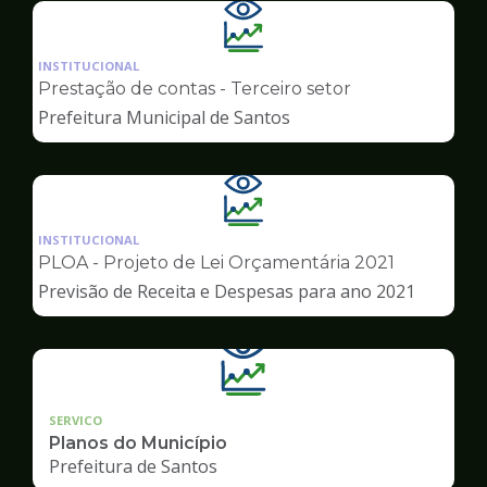
Ilustração
da
INSTITUCIONAL
pagina
Prestação de contas - Terceiro setor
de
Prefeitura Municipal de Santos
Transparência
Ilustração
da
INSTITUCIONAL
pagina
PLOA - Projeto de Lei Orçamentária 2021
de
Previsão de Receita e Despesas para ano 2021
Transparência
SERVICO
Planos do Município
Prefeitura de Santos