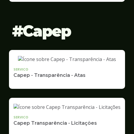
Gestão
Capep
SERVICO
Capep - Transparência - Atas
SERVICO
Capep Transparência - Licitações