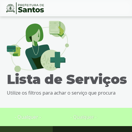
Ir
Conteúdo
para
o
conteúdo
1
Ir
para
o
menu
Lista de Serviços
2
Ir
para
Utilize os filtros para achar o serviço que procura
busca
3
Ir
para
- Qualquer -
- Qualquer -
o
rodapé