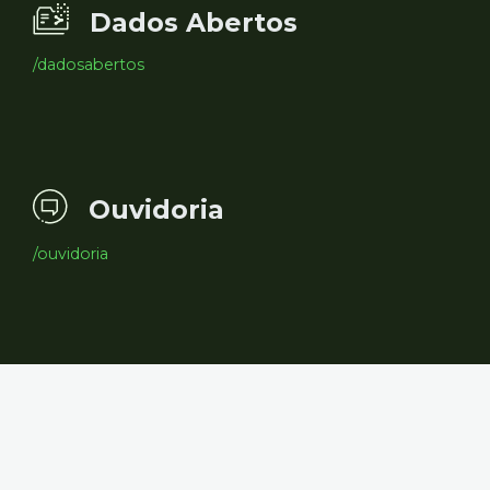
Dados Abertos
/dadosabertos
Ouvidoria
/ouvidoria