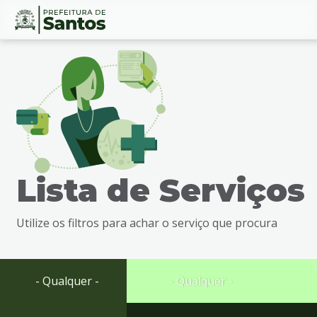
Ir
Conteúdo
para
o
conteúdo
1
Ir
para
o
menu
Lista de Serviços
2
Ir
para
Utilize os filtros para achar o serviço que procura
busca
3
Ir
para
- Qualquer -
- Qualquer -
o
rodapé