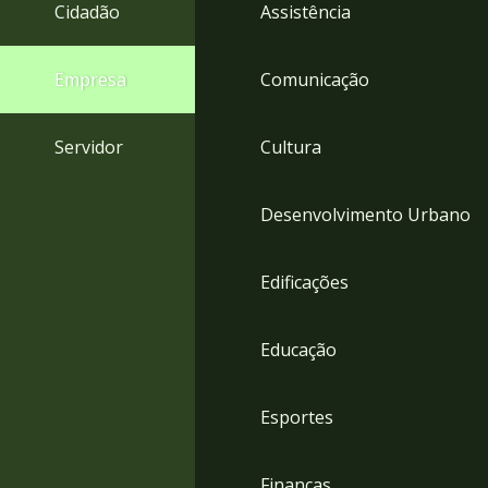
4
Cidadão
Assistência
Acessibilidade
5
Empresa
Comunicação
Servidor
Cultura
Desenvolvimento Urbano
Edificações
Educação
Esportes
Finanças