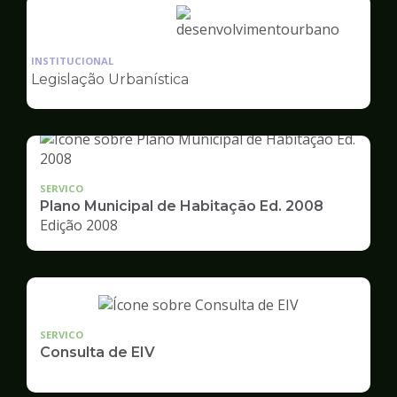
Ilustração
da
INSTITUCIONAL
pagina
Legislação Urbanística
de
Desenvolvimento
Urbano
SERVICO
Plano Municipal de Habitação Ed. 2008
Edição 2008
SERVICO
Consulta de EIV