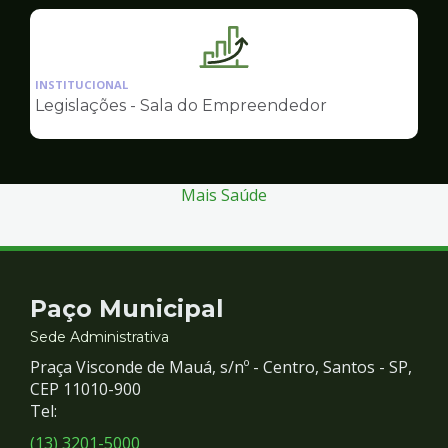
Empreendedor
Ilustração
da
INSTITUCIONAL
pagina
Legislações - Sala do Empreendedor
de
Sala
do
Empreendedor
Mais Saúde
Contato
Paço Municipal
e
Sede Administrativa
Praça Visconde de Mauá, s/nº - Centro, Santos - SP,
Redes
CEP 11010-900
Tel:
Sociais
(13) 3201-5000