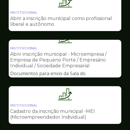
Ilustração
da
INSTITUCIONAL
pagina
Abrir a inscrição municipal como profissional
de
liberal e autônomo
Sala
do
Ilustração
Empreendedor
da
INSTITUCIONAL
pagina
Abrir inscrição municipal - Microempresa /
de
Empresa de Pequeno Porte / Empresário
Sala
Individual / Sociedade Empresarial
do
Documentos para envio da Sala do
Empreendedor
Empreendedor
Ilustração
da
INSTITUCIONAL
pagina
Cadastro da inscrição municipal -MEI
de
(Microempreendedor Individual)
Sala
do