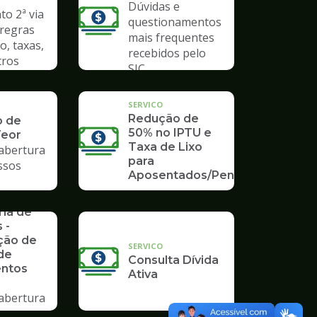
Dúvidas e
o 2ª via
questionamentos
 regras
mais frequentes
o, taxas,
recebidos pelo
tros
SIC
SERVICO
Redução de
o de
50% no IPTU e
Teor
Taxa de Lixo
 abertura
para
ssos
Aposentados/Pensionistas
rios da
ria de
 -
ção de
SERVICO
de
Consulta Dívida
ntos
Ativa
 abertura
ssos no