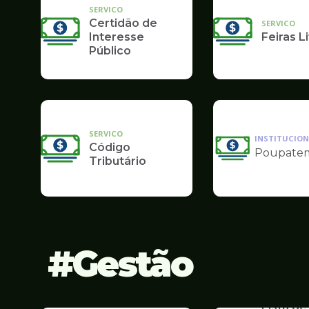
SERVICO
Certidão de
SERVICO
Interesse
Feiras L
Público
SERVICO
INSTITUCION
Código
Poupate
Ilustração
Tributário
da
pagina
de
Finanças
Gestão
SERVICO
Lista de