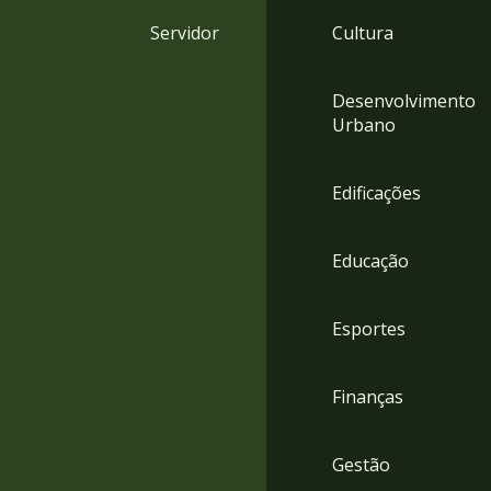
4
Servidor
Cultura
Acessibilidade
5
Desenvolvimento
Urbano
Edificações
Educação
Esportes
Finanças
Gestão