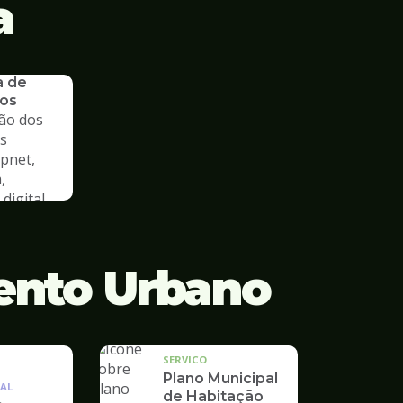
a
a de
os
ão dos
s
cpnet,
,
digital
ento Urbano
SERVICO
Plano Municipal
AL
de Habitação