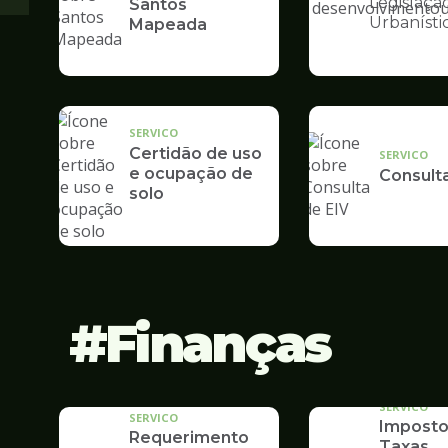
Legislaçã
Santos
Ilustração
Urbanísti
Mapeada
da
pagina
de
Desenvolvime
Urbano
SERVICO
Certidão de uso
SERVICO
e ocupação de
Consult
solo
Finanças
SERVICO
SERVICO
Imposto
Requerimento
Taxas