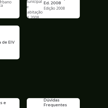
o
Ed. 2008
ca
Edição 2008
nto
a de EIV
SERVICO
Dúvidas
s e
Frequentes