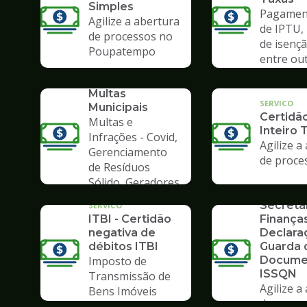
Simples
Pagament
Agilize a abertura
de IPTU,
de processos no
de isençã
Poupatempo
entre ou
SERVICO
Consulta de
Multas
SERVICO
Municipais
Certidã
Multas e
Inteiro 
Infrações - Covid,
Agilize a
Gerenciamento
de proce
de Resíduos
SERVICO
Sólido, Geradores
Formulá
de Lixo
Secreta
SERVICO
ITBI - Certidão
Finanças
negativa de
Declara
débitos ITBI
Guarda 
Imposto de
Docume
ISSQN
Transmissão de
Agilize a
Bens Imóveis
SERVICO
de proce
SERVICO