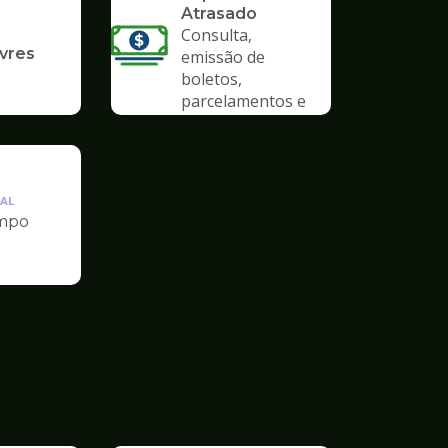
Atrasado
Consulta,
ivres
emissão de
boletos,
parcelamentos e
anistias
AL
mpo