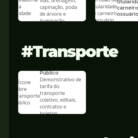
vias, drenagem,
titulari
capinação, poda
carneiro
de árvore e
ossuári
iluminação
Transporte
SERVICO
Transporte
Público
Demonstrativo de
tarifa do
transporte
coletivo, editais,
contratos e
boletim
estatístico