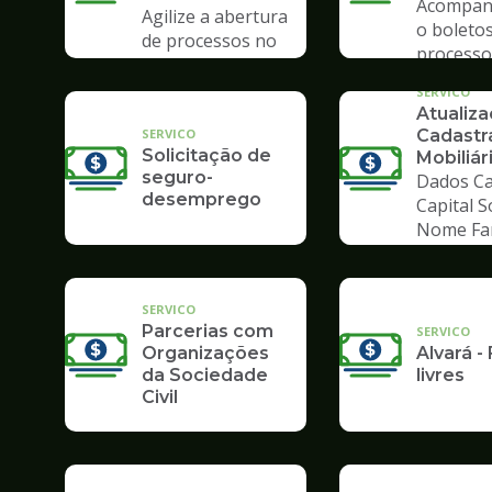
Acompan
Agilize a abertura
o boletos
de processos no
processo
Poupatempo
SERVICO
Atualiz
SERVICO
Cadastr
Solicitação de
Mobiliár
seguro-
Dados Ca
desemprego
Capital S
Nome Fa
SERVICO
Parcerias com
SERVICO
Organizações
Alvará - 
da Sociedade
livres
Civil