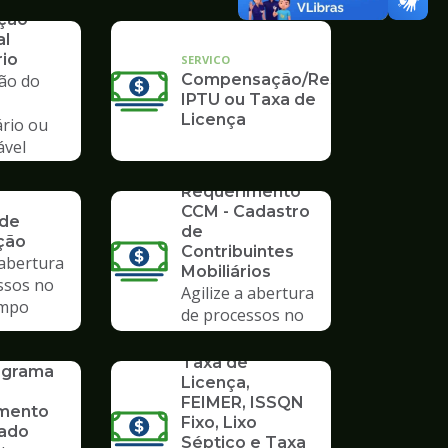
mpo
ação
al
rio
SERVICO
ção do
Compensação/Restituição
IPTU ou Taxa de
Licença
ário ou
ável
io
SERVICO
Requerimento
CCM - Cadastro
 de
de
ção
Contribuintes
 abertura
Mobiliários
ssos no
Agilize a abertura
mpo
de processos no
Poupatempo
SERVICO
Taxa de
rograma
Licença,
FEIMER, ISSQN
mento
Fixo, Lixo
vado
Séptico e Taxa