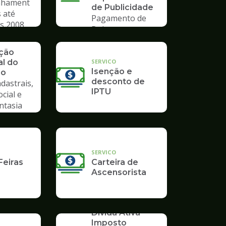
hament
de Publicidade
 até
Pagamento de
s 2008
Boleto
ação
SERVICO
al do
Isenção e
io
desconto de
dastrais,
IPTU
ocial e
ntasia
SERVICO
Feiras
Carteira de
Ascensorista
SERVICO
Dívida Ativa -
Imposto