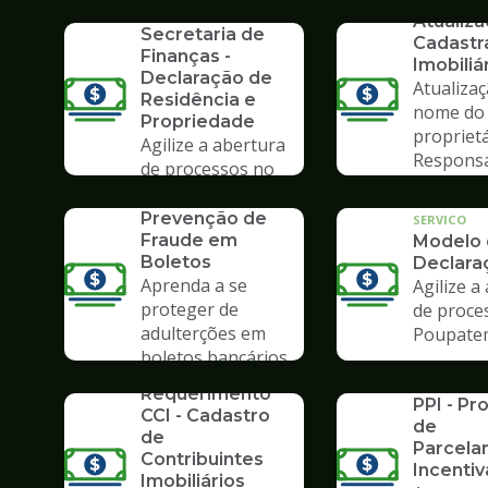
Formulários da
Poupate
Atualiz
Secretaria de
Cadastr
Finanças -
Imobiliá
Declaração de
Atualiza
Residência e
nome do
Propriedade
propriet
Agilize a abertura
Respons
de processos no
Tributár
Poupatempo
SERVICO
Prevenção de
SERVICO
Fraude em
Modelo
Boletos
Declara
Aprenda a se
Agilize a
proteger de
de proce
adulterções em
Poupate
boletos bancários
SERVICO
SERVICO
Requerimento
PPI - P
CCI - Cadastro
de
de
Parcela
Contribuintes
Incenti
Imobiliários