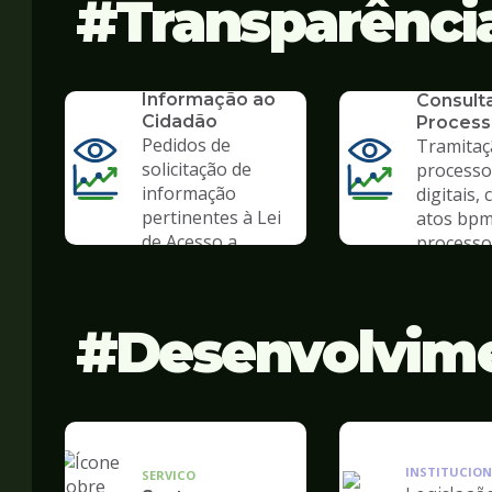
Transparênci
SERVICO
SIC - Serviço de
SERVICO
Informação ao
Consult
Cidadão
Process
Pedidos de
Tramitaç
solicitação de
processo
informação
digitais, 
pertinentes à Lei
atos bpm
de Acesso a
processo 
Informação
Desenvolvim
INSTITUCION
SERVICO