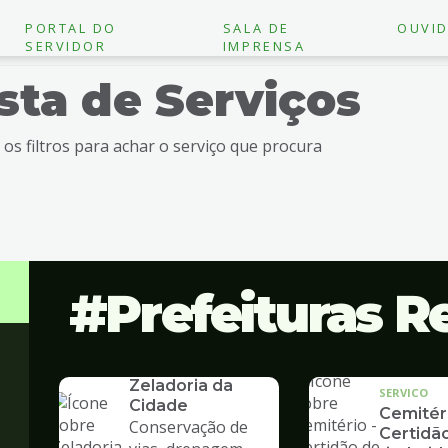
PORTAL DO
SALA DE
OUVID
SERVIDOR
IMPRENSA
ista de Serviços
e os filtros para achar o serviço que procura
Prefeituras R
SERVICO
Zeladoria da
SERVICO
Cidade
Cemitéri
Conservação de
Certidã