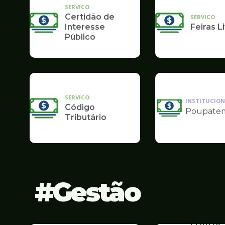
SERVICO
Certidão de
SERVICO
Interesse
Feiras L
Público
SERVICO
INSTITUCION
Código
Poupate
Ilustração
Tributário
da
pagina
de
Finanças
Gestão
SERVICO
Lista de