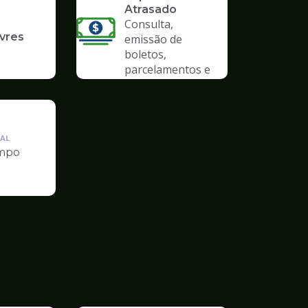
Atrasado
Consulta,
ivres
emissão de
boletos,
parcelamentos e
anistias
AL
mpo