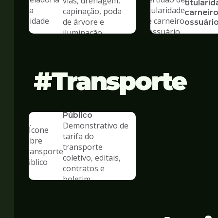
vias, drenagem,
titulari
capinação, poda
carneiro
de árvore e
ossuári
iluminação
Transporte
SERVICO
Transporte
Público
Demonstrativo de
tarifa do
transporte
coletivo, editais,
contratos e
boletim
estatístico