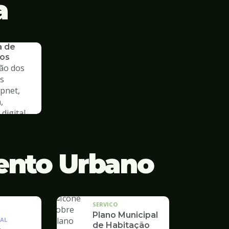
a
a de
os
ão dos
s
cpnet,
,
digital
ento Urbano
SERVICO
Plano Municipal
AL
de Habitação