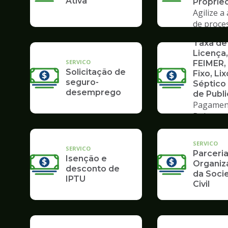
Ativa
Proprie
Agilize a
de proce
SERVICO
Poupate
Taxa de
Licença,
SERVICO
FEIMER,
Solicitação de
Fixo, Lix
seguro-
Séptico
desemprego
de Publ
Pagamen
Boleto
SERVICO
SERVICO
Parceri
Isenção e
Organiz
desconto de
da Soci
IPTU
Civil