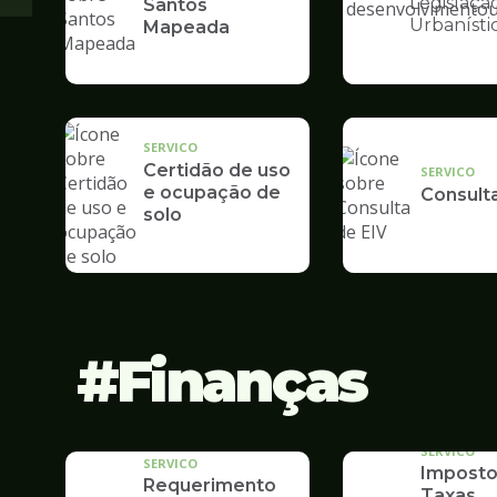
Legislaçã
Santos
Ilustração
Urbanísti
Mapeada
da
pagina
de
Desenvolvime
Urbano
SERVICO
Certidão de uso
SERVICO
e ocupação de
Consult
solo
Finanças
SERVICO
SERVICO
Imposto
Requerimento
Taxas