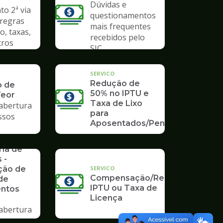
Dúvidas e
o 2ª via
questionamentos
 regras
mais frequentes
o, taxas,
recebidos pelo
tros
SIC
SERVICO
Redução de
o de
50% no IPTU e
Teor
Taxa de Lixo
 abertura
para
ssos
Aposentados/Pensionistas
rios da
ria de
 -
SERVICO
ção de
Compensação/Restituição
de
IPTU ou Taxa de
ntos
Licença
 abertura
ssos no