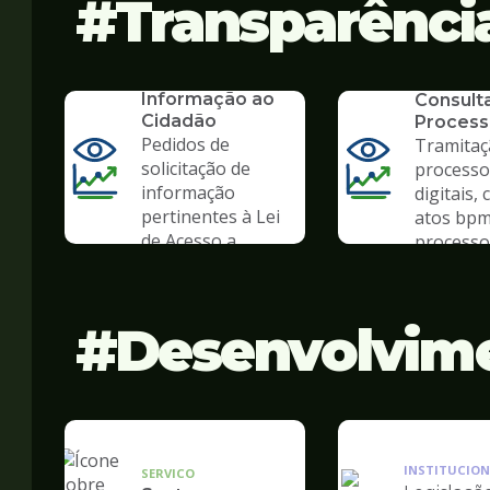
Transparênci
SERVICO
SIC - Serviço de
SERVICO
Informação ao
Consult
Cidadão
Process
Pedidos de
Tramitaç
solicitação de
processo
informação
digitais, 
pertinentes à Lei
atos bpm
de Acesso a
processo 
Informação
Desenvolvim
INSTITUCION
SERVICO