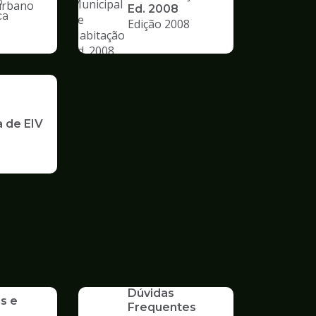
o
Ed. 2008
ca
Edição 2008
nto
a de EIV
SERVICO
Dúvidas
s e
Frequentes