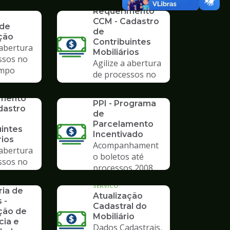
SERVICO
mpo
Requerimento
CCM - Cadastro
 de
de
ção
Contribuintes
 abertura
Mobiliários
ssos no
Agilize a abertura
mpo
de processos no
Poupatempo
SERVICO
imento
PPI - Programa
dastro
de
Parcelamento
uintes
Incentivado
rios
Acompanhament
 abertura
o boletos até
ssos no
processos 2008
mpo
rios da
SERVICO
ria de
Atualização
 -
Cadastral do
ção de
Mobiliário
cia e
Dados Cadastrais,