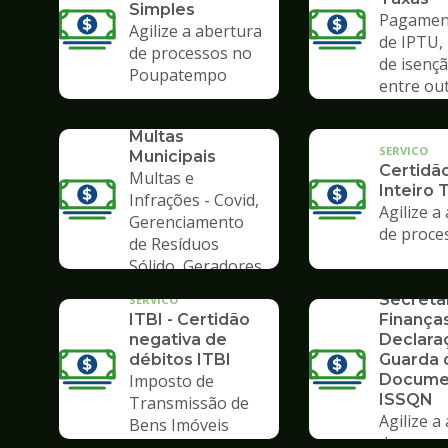
Simples
Pagament
Agilize a abertura
de IPTU,
de processos no
de isençã
Poupatempo
entre ou
SERVICO
Consulta de
Multas
SERVICO
Municipais
Certidã
Multas e
Inteiro 
Infrações - Covid,
Agilize a
Gerenciamento
de proce
de Resíduos
SERVICO
Sólido, Geradores
Formulá
de Lixo
Secreta
SERVICO
ITBI - Certidão
Finanças
negativa de
Declara
débitos ITBI
Guarda 
Imposto de
Docume
ISSQN
Transmissão de
Agilize a
Bens Imóveis
de proce