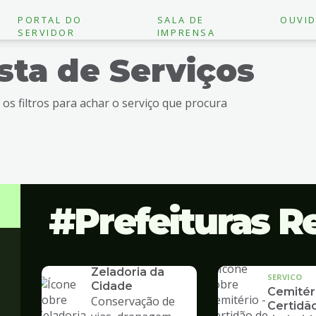
PORTAL DO
SALA DE
OUVID
SERVIDOR
IMPRENSA
ista de Serviços
e os filtros para achar o serviço que procura
Prefeituras R
SERVICO
Zeladoria da
SERVICO
Cidade
Cemitéri
Conservação de
Certidã