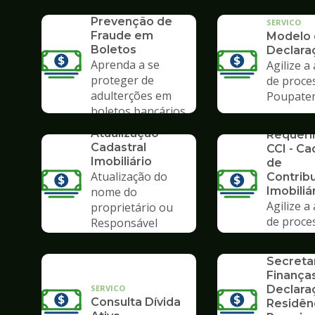
SERVICO
Poupate
Prevenção de
SERVICO
Fraude em
Modelo
Boletos
Declara
Aprenda a se
Agilize a
proteger de
de proce
adulterções em
Poupate
boletos bancários
SERVICO
SERVICO
Atualização
Requer
Cadastral
CCI - Ca
Imobiliário
de
Atualização do
Contrib
nome do
Imobiliá
Agilize a
proprietário ou
de proce
Responsável
SERVICO
Poupate
Tributário
Formulá
Secreta
Finanças
SERVICO
Declara
Consulta Dívida
Residên