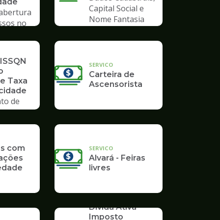
dade
Capital Social e
 abertura
Nome Fantasia
ssos no
mpo
 ISSQN
SERVICO
o
Carteira de
 e Taxa
Ascensorista
icidade
to de
as com
SERVICO
ações
Alvará - Feiras
edade
livres
SERVICO
Dívida Ativa -
Imposto