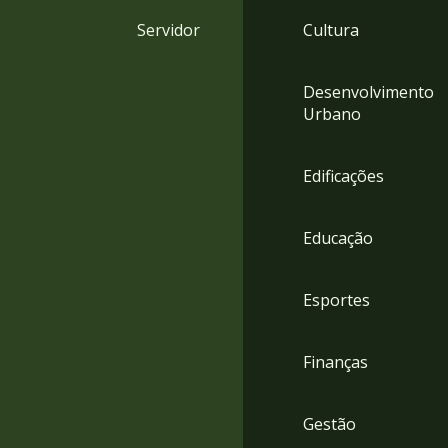
4
Servidor
Cultura
Acessibilidade
5
Desenvolvimento
Urbano
Edificações
Educação
Esportes
Finanças
Gestão