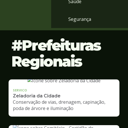
Saúde
Segurança
Prefeituras
Regionais
SERVICO
Zeladoria da Cidade
Conservação de vias, drenagem, capinação,
poda de árvore e iluminação