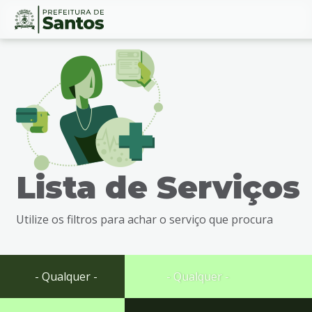
Ir
Conteúdo
para
o
conteúdo
1
Ir
para
o
menu
Lista de Serviços
2
Ir
para
Utilize os filtros para achar o serviço que procura
busca
3
Ir
para
- Qualquer -
- Qualquer -
o
rodapé