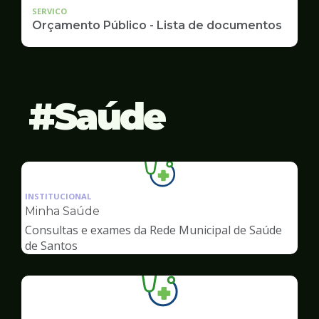
SERVICO
Orçamento Público - Lista de documentos
Saúde
Ilustração
da
INSTITUCIONAL
pagina
Minha Saúde
de
Consultas e exames da Rede Municipal de Saúde
Saúde
de Santos