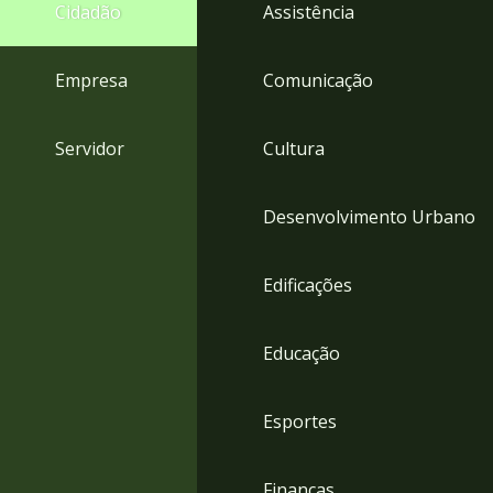
4
Cidadão
Assistência
Acessibilidade
5
Empresa
Comunicação
Servidor
Cultura
Desenvolvimento Urbano
Edificações
Educação
Esportes
Finanças