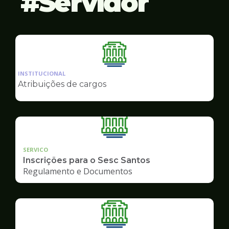
Servidor
Ilustração
da
INSTITUCIONAL
pagina
Atribuições de cargos
de
Servidor
SERVICO
Inscrições para o Sesc Santos
Regulamento e Documentos