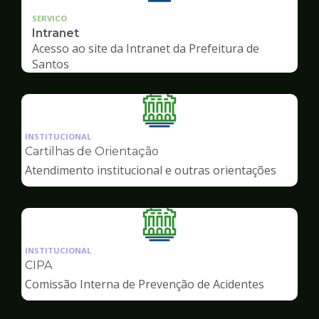
SERVICO
Intranet
Acesso ao site da Intranet da Prefeitura de
Santos
Ilustração
da
INSTITUCIONAL
pagina
Cartilhas de Orientação
de
Atendimento institucional e outras orientações
Servidor
Ilustração
da
INSTITUCIONAL
pagina
CIPA
de
Comissão Interna de Prevenção de Acidentes
Servidor