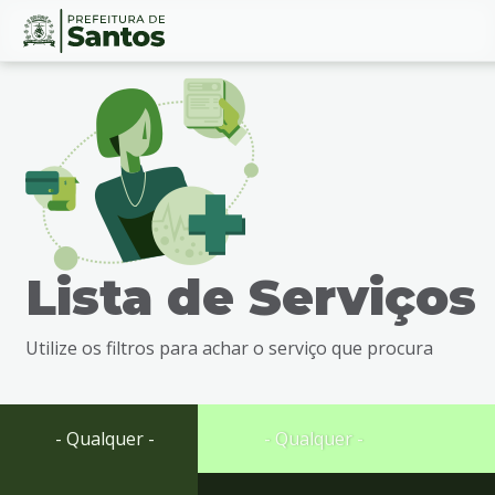
Ir
Conteúdo
para
o
conteúdo
1
Ir
para
o
menu
Lista de Serviços
2
Ir
para
Utilize os filtros para achar o serviço que procura
busca
3
Ir
para
- Qualquer -
- Qualquer -
o
rodapé