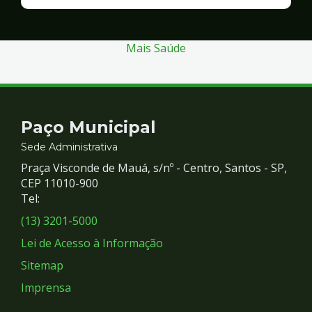
Finanças
e
Gestão
Mais Saúde
Contato
Paço Municipal
e
Sede Administrativa
Praça Visconde de Mauá, s/nº - Centro, Santos - SP,
Redes
CEP 11010-900
Tel:
Sociais
(13) 3201-5000
Lei de Acesso à Informação
Sitemap
Imprensa