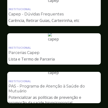
Ilustração
da
INSTITUCIONAL
pagina
Capep - Dúvidas Frequentes
de
Carência, Retirar Guias, Carteirinha, etc
Capep
Ilustração
da
INSTITUCIONAL
pagina
Parcerias Capep
de
Lista e Termo de Parceria
Capep
Ilustração
da
INSTITUCIONAL
pagina
PAS - Programa de Atenção à Saúde do
de
Mutuário
Capep
Potencializar as políticas de prevenção e
promoção da saúde biopsicossocial