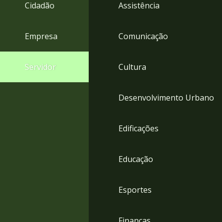
4
Cidadão
Assistência
Acessibilidade
5
Empresa
Comunicação
Servidor
Cultura
Desenvolvimento Urbano
Edificações
Educação
Esportes
Finanças