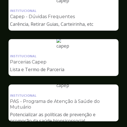
Ilustração
da
INSTITUCIONAL
pagina
Capep - Dúvidas Frequentes
de
Carência, Retirar Guias, Carteirinha, etc
Capep
Ilustração
da
INSTITUCIONAL
pagina
Parcerias Capep
de
Lista e Termo de Parceria
Capep
Ilustração
da
INSTITUCIONAL
pagina
PAS - Programa de Atenção à Saúde do
de
Mutuário
Capep
Potencializar as políticas de prevenção e
promoção da saúde biopsicossocial