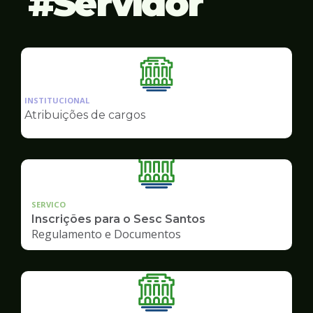
Servidor
Ilustração
da
INSTITUCIONAL
pagina
Atribuições de cargos
de
Servidor
SERVICO
Inscrições para o Sesc Santos
Regulamento e Documentos