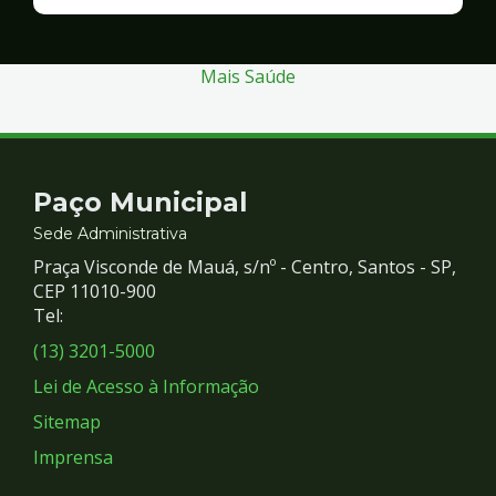
Finanças
e
Gestão
Mais Saúde
Contato
Paço Municipal
e
Sede Administrativa
Praça Visconde de Mauá, s/nº - Centro, Santos - SP,
Redes
CEP 11010-900
Tel:
Sociais
(13) 3201-5000
Lei de Acesso à Informação
Sitemap
Imprensa