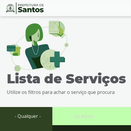
Ir
Conteúdo
para
o
conteúdo
1
Ir
para
o
menu
Lista de Serviços
2
Ir
para
Utilize os filtros para achar o serviço que procura
busca
3
Ir
para
- Qualquer -
- Qualquer -
o
rodapé