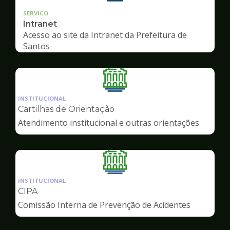
SERVICO
Intranet
Acesso ao site da Intranet da Prefeitura de
Santos
Ilustração
da
INSTITUCIONAL
pagina
Cartilhas de Orientação
de
Atendimento institucional e outras orientações
Servidor
Ilustração
da
INSTITUCIONAL
pagina
CIPA
de
Comissão Interna de Prevenção de Acidentes
Servidor