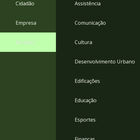
4
Cidadão
Assistência
Acessibilidade
5
Empresa
Comunicação
Servidor
Cultura
Desenvolvimento Urbano
Edificações
Educação
Esportes
Finanças