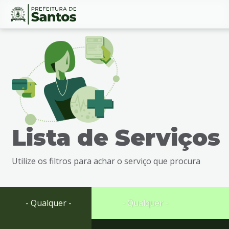
Ir
Conteúdo
para
o
conteúdo
1
Ir
para
o
menu
Lista de Serviços
2
Ir
para
Utilize os filtros para achar o serviço que procura
busca
3
Ir
para
- Qualquer -
- Qualquer -
o
rodapé