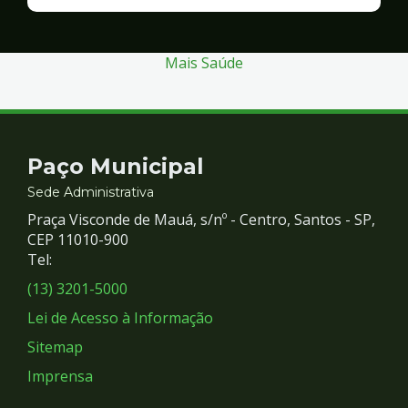
Finanças
e
Gestão
Mais Saúde
Contato
Paço Municipal
e
Sede Administrativa
Praça Visconde de Mauá, s/nº - Centro, Santos - SP,
Redes
CEP 11010-900
Tel:
Sociais
(13) 3201-5000
Lei de Acesso à Informação
Sitemap
Imprensa