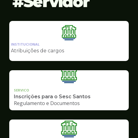
Servidor
Ilustração
da
INSTITUCIONAL
pagina
Atribuições de cargos
de
Servidor
SERVICO
Inscrições para o Sesc Santos
Regulamento e Documentos