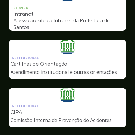
SERVICO
Intranet
Acesso ao site da Intranet da Prefeitura de
Santos
Ilustração
da
INSTITUCIONAL
pagina
Cartilhas de Orientação
de
Atendimento institucional e outras orientações
Servidor
Ilustração
da
INSTITUCIONAL
pagina
CIPA
de
Comissão Interna de Prevenção de Acidentes
Servidor