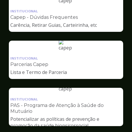
Ilustração
da
INSTITUCIONAL
pagina
Capep - Dúvidas Frequentes
de
Carência, Retirar Guias, Carteirinha, etc
Capep
Ilustração
da
INSTITUCIONAL
pagina
Parcerias Capep
de
Lista e Termo de Parceria
Capep
Ilustração
da
INSTITUCIONAL
pagina
PAS - Programa de Atenção à Saúde do
de
Mutuário
Capep
Potencializar as políticas de prevenção e
promoção da saúde biopsicossocial