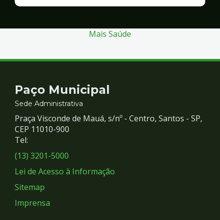
Finanças
e
Gestão
Mais Saúde
Contato
Paço Municipal
e
Sede Administrativa
Praça Visconde de Mauá, s/nº - Centro, Santos - SP,
Redes
CEP 11010-900
Tel:
Sociais
(13) 3201-5000
Lei de Acesso à Informação
Sitemap
Imprensa