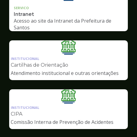
SERVICO
Intranet
Acesso ao site da Intranet da Prefeitura de
Santos
Ilustração
da
INSTITUCIONAL
pagina
Cartilhas de Orientação
de
Atendimento institucional e outras orientações
Servidor
Ilustração
da
INSTITUCIONAL
pagina
CIPA
de
Comissão Interna de Prevenção de Acidentes
Servidor