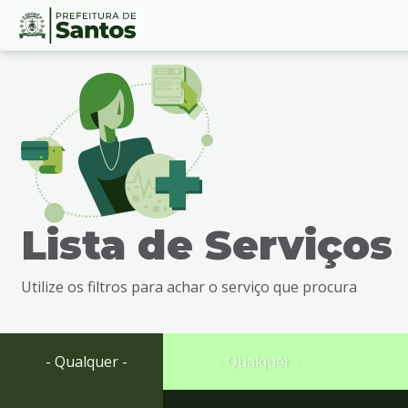
Ir
Conteúdo
para
o
conteúdo
1
Ir
para
o
menu
Lista de Serviços
2
Ir
para
Utilize os filtros para achar o serviço que procura
busca
3
Ir
para
- Qualquer -
- Qualquer -
o
rodapé