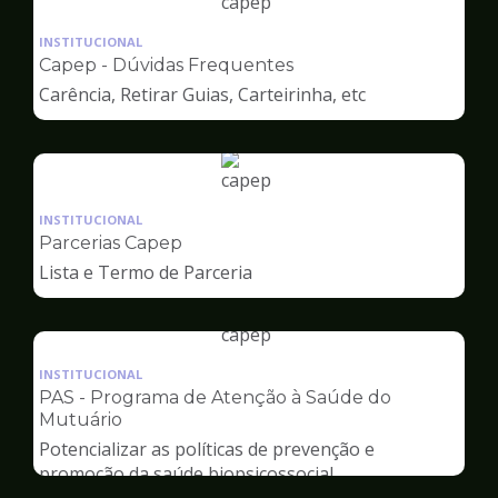
Ilustração
da
INSTITUCIONAL
pagina
Capep - Dúvidas Frequentes
de
Carência, Retirar Guias, Carteirinha, etc
Capep
Ilustração
da
INSTITUCIONAL
pagina
Parcerias Capep
de
Lista e Termo de Parceria
Capep
Ilustração
da
INSTITUCIONAL
pagina
PAS - Programa de Atenção à Saúde do
de
Mutuário
Capep
Potencializar as políticas de prevenção e
promoção da saúde biopsicossocial