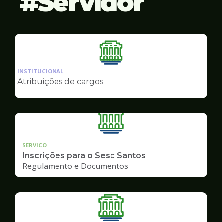
Servidor
Ilustração
da
INSTITUCIONAL
pagina
Atribuições de cargos
de
Servidor
SERVICO
Inscrições para o Sesc Santos
Regulamento e Documentos