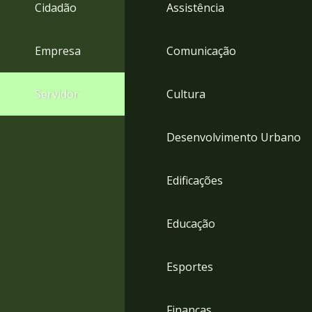
4
Cidadão
Assistência
Acessibilidade
5
Empresa
Comunicação
Servidor
Cultura
Desenvolvimento Urbano
Edificações
Educação
Esportes
Finanças