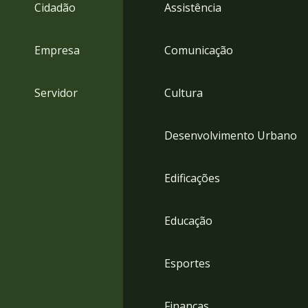
4
Cidadão
Assistência
Acessibilidade
5
Empresa
Comunicação
Servidor
Cultura
Desenvolvimento Urbano
Edificações
Educação
Esportes
Finanças