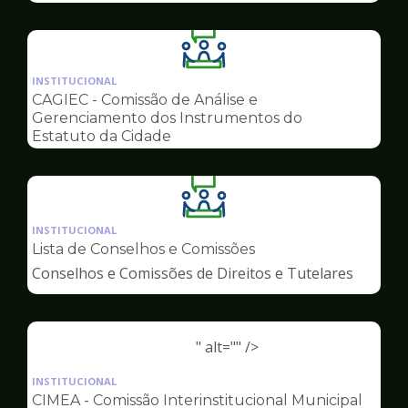
Ilustração
da
INSTITUCIONAL
pagina
CAGIEC - Comissão de Análise e
de
Gerenciamento dos Instrumentos do
Conselhos
Estatuto da Cidade
Ilustração
da
INSTITUCIONAL
pagina
Lista de Conselhos e Comissões
de
Conselhos e Comissões de Direitos e Tutelares
Conselhos
" alt="" />
Ilustração
da
INSTITUCIONAL
pagina
CIMEA - Comissão Interinstitucional Municipal