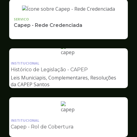
SERVICO
Capep - Rede Credenciada
Ilustração
da
INSTITUCIONAL
pagina
Histórico de Legislação - CAPEP
de
Leis Municiapis, Complementares, Resoluções
Capep
da CAPEP Santos
Ilustração
da
INSTITUCIONAL
pagina
Capep - Rol de Cobertura
de