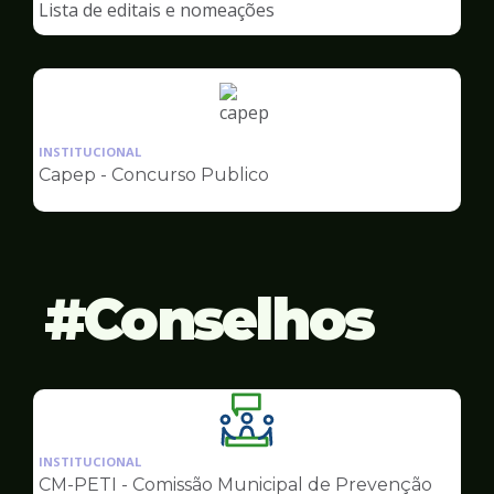
Lista de editais e nomeações
Capep
Ilustração
da
INSTITUCIONAL
pagina
Capep - Concurso Publico
de
Capep
Conselhos
Ilustração
da
INSTITUCIONAL
pagina
CM-PETI - Comissão Municipal de Prevenção