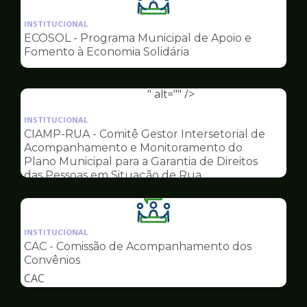
Ilustração
da
INSTITUCIONAL
pagina
ECOSOL - Programa Municipal de Apoio e
de
Fomento à Economia Solidária
Conselhos
" alt="" />
Ilustração
da
INSTITUCIONAL
pagina
CIAMP-RUA - Comitê Gestor Intersetorial de
de
Acompanhamento e Monitoramento do
Conselhos
Plano Municipal para a Garantia de Direitos
das Pessoas em Situação de Rua
Ilustração
da
INSTITUCIONAL
pagina
CAC - Comissão de Acompanhamento dos
de
Convênios
Conselhos
CAC