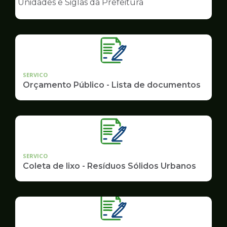
Unidades e Siglas da Prefeitura
de
Governo
SERVICO
Orçamento Público - Lista de documentos
SERVICO
Coleta de lixo - Resíduos Sólidos Urbanos