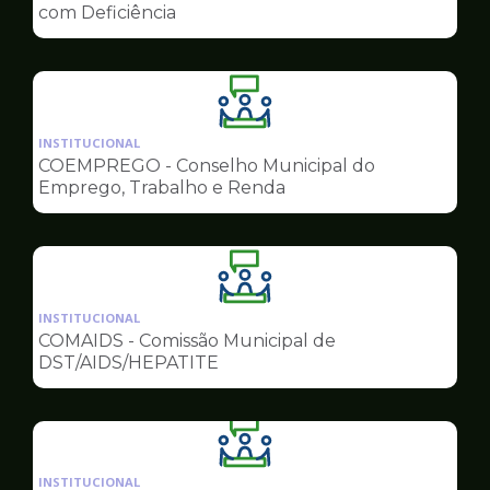
de
com Deficiência
Conselhos
Ilustração
da
INSTITUCIONAL
pagina
COEMPREGO - Conselho Municipal do
de
Emprego, Trabalho e Renda
Conselhos
Ilustração
da
INSTITUCIONAL
pagina
COMAIDS - Comissão Municipal de
de
DST/AIDS/HEPATITE
Conselhos
Ilustração
da
INSTITUCIONAL