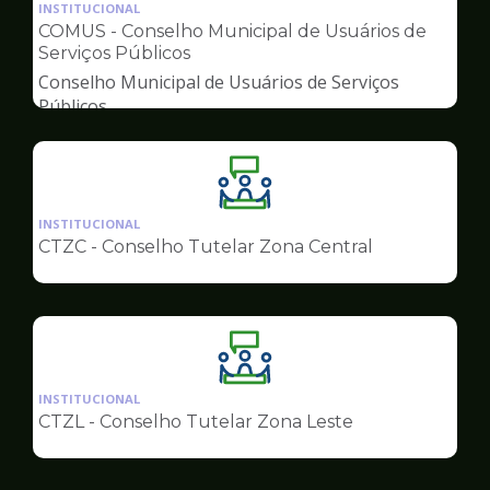
da
INSTITUCIONAL
pagina
COMUS - Conselho Municipal de Usuários de
de
Serviços Públicos
Conselhos
Conselho Municipal de Usuários de Serviços
Públicos
Ilustração
da
INSTITUCIONAL
pagina
CTZC - Conselho Tutelar Zona Central
de
Conselhos
Ilustração
da
INSTITUCIONAL
pagina
CTZL - Conselho Tutelar Zona Leste
de
Conselhos