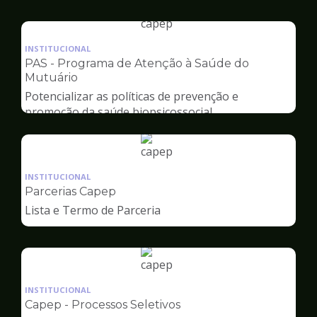
Capep
Ilustração
da
INSTITUCIONAL
pagina
PAS - Programa de Atenção à Saúde do
de
Mutuário
Capep
Potencializar as políticas de prevenção e
promoção da saúde biopsicossocial
Ilustração
da
INSTITUCIONAL
pagina
Parcerias Capep
de
Lista e Termo de Parceria
Capep
Ilustração
da
INSTITUCIONAL
pagina
Capep - Processos Seletivos
de