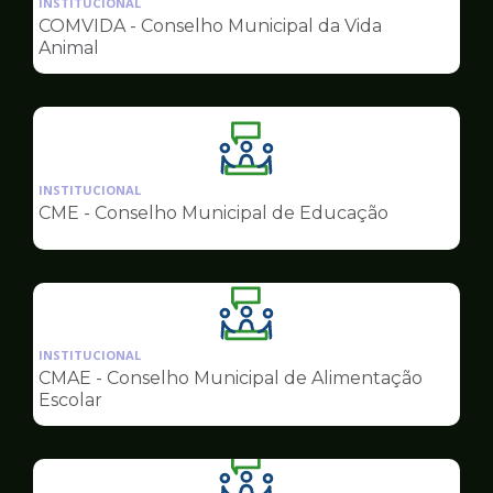
INSTITUCIONAL
pagina
COMVIDA - Conselho Municipal da Vida
de
Animal
Conselhos
Ilustração
da
INSTITUCIONAL
pagina
CME - Conselho Municipal de Educação
de
Conselhos
Ilustração
da
INSTITUCIONAL
pagina
CMAE - Conselho Municipal de Alimentação
de
Escolar
Conselhos
Ilustração