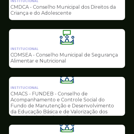
INSTITUCIONAL
pagina
CMDCA - Conselho Municipal dos Direitos da
de
Criança e do Adolescente
Conselhos
Ilustração
da
INSTITUCIONAL
pagina
COMSEA - Conselho Municipal de Segurança
de
Alimentar e Nutricional
Conselhos
Ilustração
da
INSTITUCIONAL
pagina
CMACS - FUNDEB - Conselho de
de
Acompanhamento e Controle Social do
Conselhos
Fundo de Manutenção e Desenvolvimento
da Educação Básica e de Valorização dos
Profissionais da Educação
Ilustração