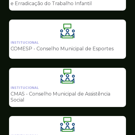
de
e Erradicação do Trabalho Infantil
Conselhos
Ilustração
da
INSTITUCIONAL
pagina
COMESP - Conselho Municipal de Esportes
de
Conselhos
Ilustração
da
INSTITUCIONAL
pagina
CMAS - Conselho Municipal de Assistência
de
Social
Conselhos
Ilustração
da