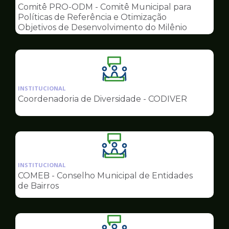
pagina
Comitê PRO-ODM - Comitê Municipal para
de
Políticas de Referência e Otimização
Conselhos
Objetivos de Desenvolvimento do Milênio
Ilustração
da
INSTITUCIONAL
pagina
Coordenadoria de Diversidade - CODIVER
de
Conselhos
Ilustração
da
INSTITUCIONAL
pagina
COMEB - Conselho Municipal de Entidades
de
de Bairros
Conselhos