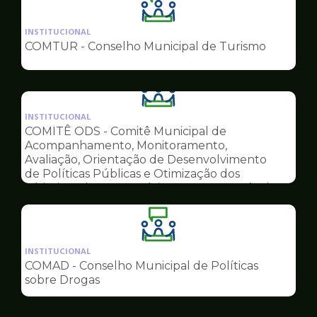
Ilustração
da
INSTITUCIONAL
pagina
COMTUR - Conselho Municipal de Turismo
de
Conselhos
Ilustração
da
INSTITUCIONAL
pagina
COMITÊ ODS - Comitê Municipal de
de
Acompanhamento, Monitoramento,
Conselhos
Avaliação, Orientação de Desenvolvimento
de Políticas Públicas e Otimização dos
Objetivos do Desenvolvimento Sustentável
Ilustração
da
INSTITUCIONAL
pagina
COMAD - Conselho Municipal de Políticas
de
sobre Drogas
Conselhos