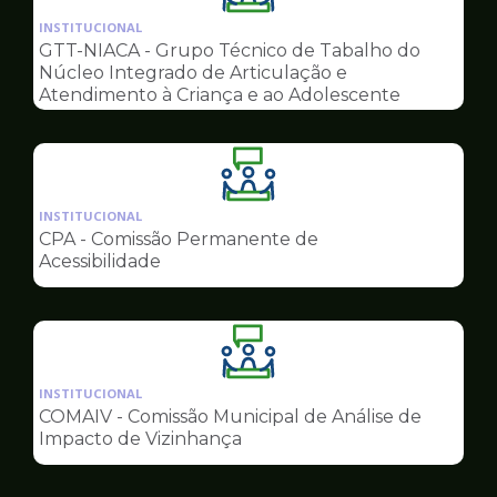
da
INSTITUCIONAL
pagina
GTT-NIACA - Grupo Técnico de Tabalho do
de
Núcleo Integrado de Articulação e
Conselhos
Atendimento à Criança e ao Adolescente
Ilustração
da
INSTITUCIONAL
pagina
CPA - Comissão Permanente de
de
Acessibilidade
Conselhos
Ilustração
da
INSTITUCIONAL
pagina
COMAIV - Comissão Municipal de Análise de
de
Impacto de Vizinhança
Conselhos