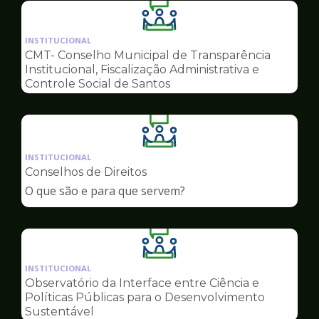
Ilustração
da
INSTITUCIONAL
pagina
CMT- Conselho Municipal de Transparência
de
Institucional, Fiscalização Administrativa e
Conselhos
Controle Social de Santos
Ilustração
da
INSTITUCIONAL
pagina
Conselhos de Direitos
de
O que são e para que servem?
Conselhos
Ilustração
da
INSTITUCIONAL
pagina
Observatório da Interface entre Ciência e
de
Políticas Públicas para o Desenvolvimento
Conselhos
Sustentável