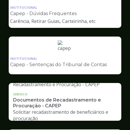
da
INSTITUCIONAL
pagina
Capep - Dúvidas Frequentes
de
Carência, Retirar Guias, Carteirinha, etc
Capep
Ilustração
da
INSTITUCIONAL
pagina
Capep - Sentenças do Tribunal de Contas
de
Capep
SERVICO
Documentos de Recadastramento e
Procuração - CAPEP
Solicitar recadastramento de beneficiários e
procuração