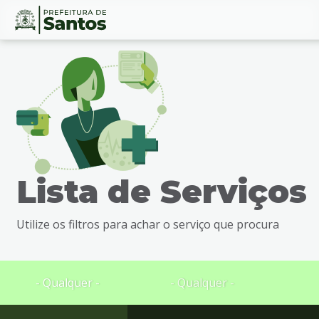
Ir
Conteúdo
para
o
conteúdo
1
Ir
para
o
menu
Lista de Serviços
2
Ir
para
Utilize os filtros para achar o serviço que procura
busca
3
Ir
para
- Qualquer -
- Qualquer -
o
rodapé