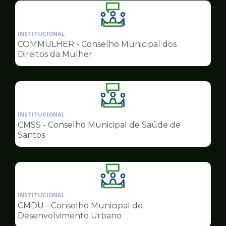
Ilustração
da
INSTITUCIONAL
pagina
COMMULHER - Conselho Municipal dos
de
Direitos da Mulher
Conselhos
Ilustração
da
INSTITUCIONAL
pagina
CMSS - Conselho Municipal de Saúde de
de
Santos
Conselhos
Ilustração
da
INSTITUCIONAL
pagina
CMDU - Conselho Municipal de
de
Desenvolvimento Urbano
Conselhos