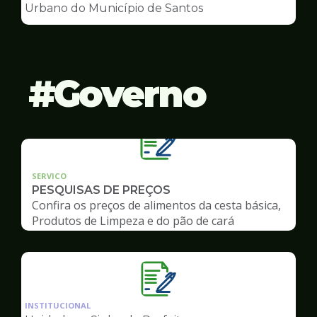
de
Urbano do Município de Santos
Conselhos
Governo
SERVICO
PESQUISAS DE PREÇOS
Confira os preços de alimentos da cesta básica,
Produtos de Limpeza e do pão de cará
Ilustração
da
INSTITUCIONAL
pagina