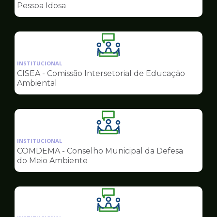
de
Pessoa Idosa
Conselhos
Ilustração
da
INSTITUCIONAL
pagina
CISEA - Comissão Intersetorial de Educação
de
Ambiental
Conselhos
Ilustração
da
INSTITUCIONAL
pagina
COMDEMA - Conselho Municipal da Defesa
de
do Meio Ambiente
Conselhos
Ilustração
da