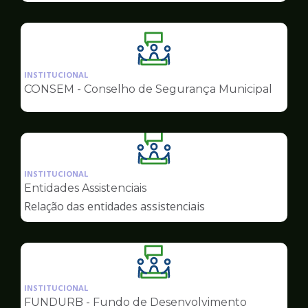
Ilustração
da
INSTITUCIONAL
pagina
CONSEM - Conselho de Segurança Municipal
de
Conselhos
Ilustração
da
INSTITUCIONAL
pagina
Entidades Assistenciais
de
Relação das entidades assistenciais
Conselhos
Ilustração
da
INSTITUCIONAL
pagina
FUNDURB - Fundo de Desenvolvimento