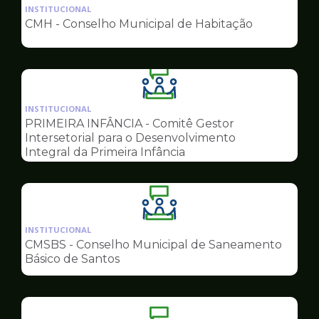
da
INSTITUCIONAL
pagina
CMH - Conselho Municipal de Habitação
de
Conselhos
Ilustração
da
INSTITUCIONAL
pagina
PRIMEIRA INFÂNCIA - Comitê Gestor
de
Intersetorial para o Desenvolvimento
Conselhos
Integral da Primeira Infância
Ilustração
da
INSTITUCIONAL
pagina
CMSBS - Conselho Municipal de Saneamento
de
Básico de Santos
Conselhos