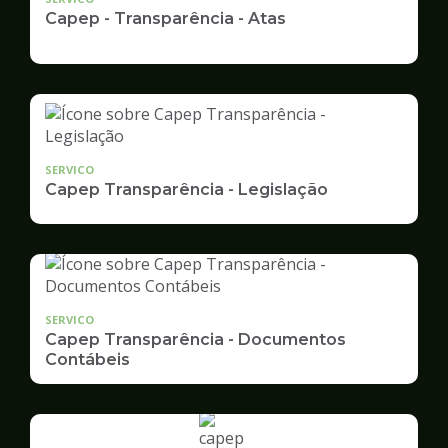
Capep - Transparência - Atas
SERVICO
Capep Transparência - Legislação
SERVICO
Capep Transparência - Documentos
Contábeis
Ilustração