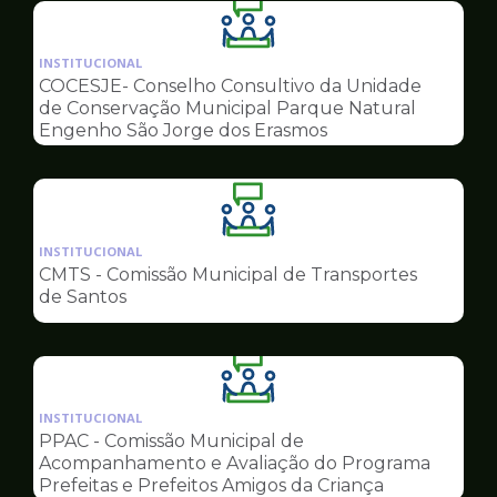
Ilustração
da
INSTITUCIONAL
pagina
COCESJE- Conselho Consultivo da Unidade
de
de Conservação Municipal Parque Natural
Conselhos
Engenho São Jorge dos Erasmos
Ilustração
da
INSTITUCIONAL
pagina
CMTS - Comissão Municipal de Transportes
de
de Santos
Conselhos
Ilustração
da
INSTITUCIONAL
pagina
PPAC - Comissão Municipal de
de
Acompanhamento e Avaliação do Programa
Conselhos
Prefeitas e Prefeitos Amigos da Criança