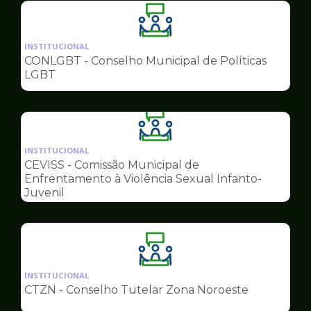
Ilustração
da
INSTITUCIONAL
pagina
CONLGBT - Conselho Municipal de Políticas
de
LGBT
Conselhos
Ilustração
da
INSTITUCIONAL
pagina
CEVISS - Comissão Municipal de
de
Enfrentamento à Violência Sexual Infanto-
Conselhos
Juvenil
Ilustração
da
INSTITUCIONAL
pagina
CTZN - Conselho Tutelar Zona Noroeste
de