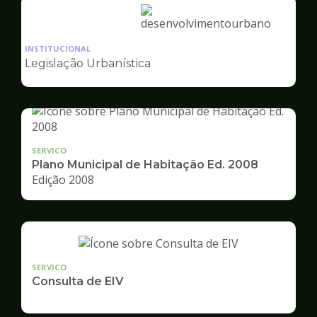
Ilustração
da
INSTITUCIONAL
pagina
Legislação Urbanística
de
Desenvolvimento
Urbano
SERVICO
Plano Municipal de Habitação Ed. 2008
Edição 2008
SERVICO
Consulta de EIV