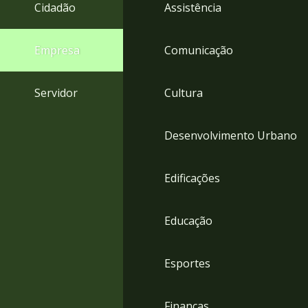
4
Cidadão
Assistência
Acessibilidade
5
Empresa
Comunicação
Servidor
Cultura
Desenvolvimento Urbano
Edificações
Educação
Esportes
Finanças