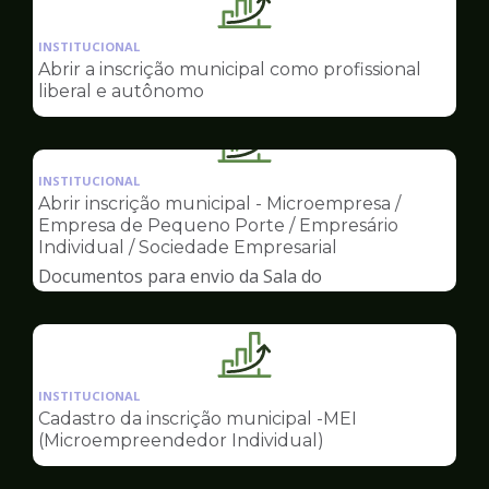
Ilustração
da
INSTITUCIONAL
pagina
Abrir a inscrição municipal como profissional
de
liberal e autônomo
Sala
do
Ilustração
Empreendedor
da
INSTITUCIONAL
pagina
Abrir inscrição municipal - Microempresa /
de
Empresa de Pequeno Porte / Empresário
Sala
Individual / Sociedade Empresarial
do
Documentos para envio da Sala do
Empreendedor
Empreendedor
Ilustração
da
INSTITUCIONAL
pagina
Cadastro da inscrição municipal -MEI
de
(Microempreendedor Individual)
Sala
do