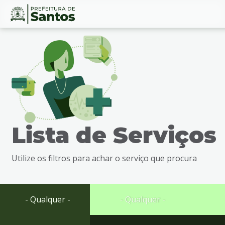
Ir
Conteúdo
para
o
conteúdo
1
Ir
para
o
menu
Lista de Serviços
2
Ir
para
Utilize os filtros para achar o serviço que procura
busca
3
Ir
para
- Qualquer -
- Qualquer -
o
rodapé