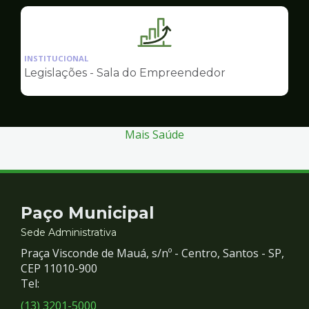
Empreendedor
Ilustração
da
INSTITUCIONAL
pagina
Legislações - Sala do Empreendedor
de
Sala
do
Empreendedor
Mais Saúde
Contato
Paço Municipal
e
Sede Administrativa
Praça Visconde de Mauá, s/nº - Centro, Santos - SP,
Redes
CEP 11010-900
Tel:
Sociais
(13) 3201-5000