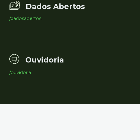
Dados Abertos
/dadosabertos
Ouvidoria
/ouvidoria